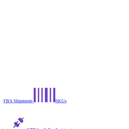
FBA Shipments
SKUs