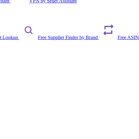
istant
VPN by Seller Assistant
rt Lookup
Free Supplier Finder by Brand
Free ASIN