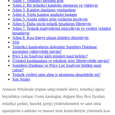
Adım 1. Tedarikçi profilini açın
Adım 2. Bir tedarikçi kataloğu oluşturun ve yükleyin
Adım 3. Katalog alanlarını yapılandırın
Adım 4. Toplu katalog analizini başlatın
Adım 5. Analiz edilen ürün verilerini inceleyin
Adım 6. Daha güçlü tedarik fırsatlarını filtreleyin
Adım 7. Tedarik maliyetlerini güncelleyin ve verileri yeniden
hesaplayın
Adım 8. Kısa listeye alınan ürünleri düzenleyin
SSS
Tedarikçi kataloglarını doğrudan Suppliers Database
üzerinden yükleyebilir miyim?
Price List Analyzer kârlı ürünleri nasıl belirler?
Ürünleri kısıtlamalara ve rekabete göre filtreleyebilir miyim?
Suppliers Database ve Price List Analyzer birlikte nasıl
çalışır?
Tedarik verileri satın alma iş akışlarına aktarılabilir mi?
Son Sözler
Amazon Wholesale (toptan satış) tedarik süreci, tedarikçi ağınız
büyüdükçe zorlaşır. Geniş kataloglar, değişen Buy Box fiyatları,
tedarikçi şartları, hazırlık (prep) yönlendirmeleri ve satın alma
siparişlerini e-tablolar ve manuel ürün kontrolleriyle yönetmek kısa