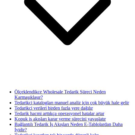
Ölçeklendikçe Wholesale Tedarik Süreci Neden
Karmaşıklaşır?
Tedarikçi katalogları manuel analiz için çok büyük hale gelir
Tedarikçi verileri birden fazla yere dağılır
Tedarik hacmi arttıkça operasyonel hatalar artar
Kopuk iş akışları karar verme sürecini yavaşlatır
Bağlantılı Tedarik İş Akışları Neden E-Tablolardan Daha
İyidir?