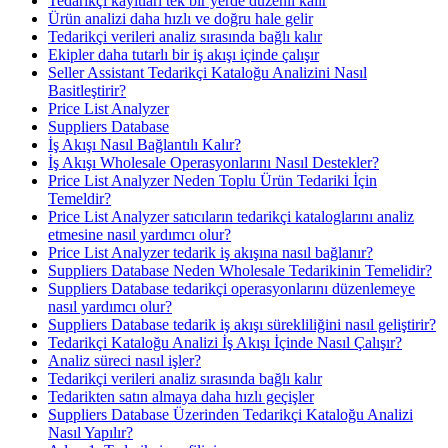
Tedarikçi kayıtları tek bir yerde düzenli kalır
Ürün analizi daha hızlı ve doğru hale gelir
Tedarikçi verileri analiz sırasında bağlı kalır
Ekipler daha tutarlı bir iş akışı içinde çalışır
Seller Assistant Tedarikçi Kataloğu Analizini Nasıl
Basitleştirir?
Price List Analyzer
Suppliers Database
İş Akışı Nasıl Bağlantılı Kalır?
İş Akışı Wholesale Operasyonlarını Nasıl Destekler?
Price List Analyzer Neden Toplu Ürün Tedariki İçin
Temeldir?
Price List Analyzer satıcıların tedarikçi kataloglarını analiz
etmesine nasıl yardımcı olur?
Price List Analyzer tedarik iş akışına nasıl bağlanır?
Suppliers Database Neden Wholesale Tedarikinin Temelidir?
Suppliers Database tedarikçi operasyonlarını düzenlemeye
nasıl yardımcı olur?
Suppliers Database tedarik iş akışı sürekliliğini nasıl geliştirir?
Tedarikçi Kataloğu Analizi İş Akışı İçinde Nasıl Çalışır?
Analiz süreci nasıl işler?
Tedarikçi verileri analiz sırasında bağlı kalır
Tedarikten satın almaya daha hızlı geçişler
Suppliers Database Üzerinden Tedarikçi Kataloğu Analizi
Nasıl Yapılır?