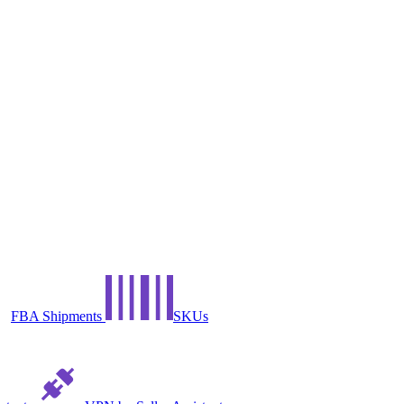
FBA Shipments
SKUs