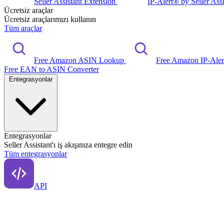
Seller Assistant Extension
IP-Alert® by Seller Ass
Ücretsiz araçlar
Ücretsiz araçlarımızı kullanın
Tüm araçlar
Free Amazon ASIN Lookup
Free Amazon IP-Ale
Free EAN to ASIN Converter
Entegrasyonlar
Entegrasyonlar
Seller Assistant'ı iş akışınıza entegre edin
Tüm entegrasyonlar
API