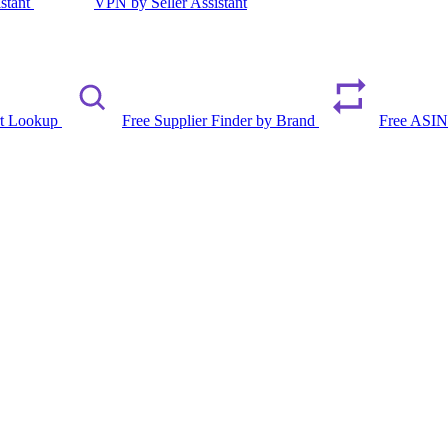
istant
VPN by Seller Assistant
rt Lookup
Free Supplier Finder by Brand
Free ASIN