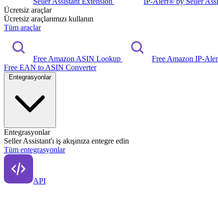
Seller Assistant Extension
IP-Alert® by Seller Ass
Ücretsiz araçlar
Ücretsiz araçlarımızı kullanın
Tüm araçlar
Free Amazon ASIN Lookup
Free Amazon IP-Ale
Free EAN to ASIN Converter
Entegrasyonlar
Entegrasyonlar
Seller Assistant'ı iş akışınıza entegre edin
Tüm entegrasyonlar
API