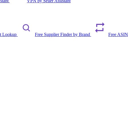
istant
VPN by Seller Assistant
rt Lookup
Free Supplier Finder by Brand
Free ASIN