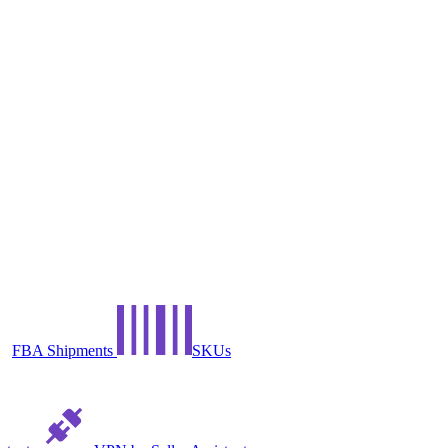
FBA Shipments
SKUs