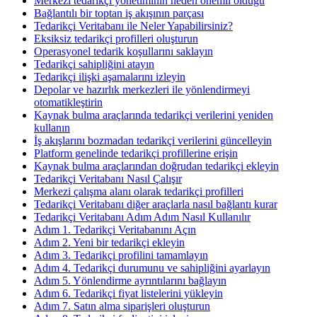
Merkezi tedarikçi yönetiminin neden önemli olduğu
Bağlantılı bir toptan iş akışının parçası
Tedarikçi Veritabanı ile Neler Yapabilirsiniz?
Eksiksiz tedarikçi profilleri oluşturun
Operasyonel tedarik koşullarını saklayın
Tedarikçi sahipliğini atayın
Tedarikçi ilişki aşamalarını izleyin
Depolar ve hazırlık merkezleri ile yönlendirmeyi
otomatikleştirin
Kaynak bulma araçlarında tedarikçi verilerini yeniden
kullanın
İş akışlarını bozmadan tedarikçi verilerini güncelleyin
Platform genelinde tedarikçi profillerine erişin
Kaynak bulma araçlarından doğrudan tedarikçi ekleyin
Tedarikçi Veritabanı Nasıl Çalışır
Merkezi çalışma alanı olarak tedarikçi profilleri
Tedarikçi Veritabanı diğer araçlarla nasıl bağlantı kurar
Tedarikçi Veritabanı Adım Adım Nasıl Kullanılır
Adım 1. Tedarikçi Veritabanını Açın
Adım 2. Yeni bir tedarikçi ekleyin
Adım 3. Tedarikçi profilini tamamlayın
Adım 4. Tedarikçi durumunu ve sahipliğini ayarlayın
Adım 5. Yönlendirme ayrıntılarını bağlayın
Adım 6. Tedarikçi fiyat listelerini yükleyin
Adım 7. Satın alma siparişleri oluşturun