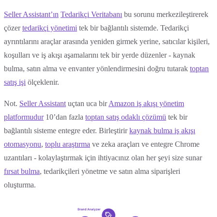
Seller Assistant’ın
Tedarikçi Veritabanı
bu sorunu merkezileştirerek
çözer
tedarikçi yönetimi
tek bir bağlantılı sistemde. Tedarikçi
ayrıntılarını araçlar arasında yeniden girmek yerine, satıcılar kişileri,
koşulları ve iş akışı aşamalarını tek bir yerde düzenler - kaynak
bulma, satın alma ve envanter yönlendirmesini doğru tutarak
toptan
satış işi
ölçeklenir.
Not.
Seller Assistant
uçtan uca bir
Amazon iş akışı yönetim
platformudur
10’dan fazla
toptan satış odaklı çözümü
tek bir
bağlantılı sisteme entegre eder. Birleştirir
kaynak bulma iş akışı
otomasyonu
,
toplu araştırma
ve zeka araçları ve entegre Chrome
uzantıları - kolaylaştırmak için ihtiyacınız olan her şeyi size sunar
fırsat bulma
, tedarikçileri yönetme ve satın alma siparişleri
oluşturma.