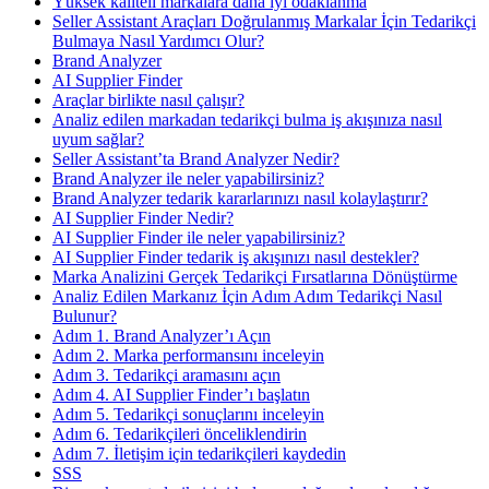
Yüksek kaliteli markalara daha iyi odaklanma
Seller Assistant Araçları Doğrulanmış Markalar İçin Tedarikçi
Bulmaya Nasıl Yardımcı Olur?
Brand Analyzer
AI Supplier Finder
Araçlar birlikte nasıl çalışır?
Analiz edilen markadan tedarikçi bulma iş akışınıza nasıl
uyum sağlar?
Seller Assistant’ta Brand Analyzer Nedir?
Brand Analyzer ile neler yapabilirsiniz?
Brand Analyzer tedarik kararlarınızı nasıl kolaylaştırır?
AI Supplier Finder Nedir?
AI Supplier Finder ile neler yapabilirsiniz?
AI Supplier Finder tedarik iş akışınızı nasıl destekler?
Marka Analizini Gerçek Tedarikçi Fırsatlarına Dönüştürme
Analiz Edilen Markanız İçin Adım Adım Tedarikçi Nasıl
Bulunur?
Adım 1. Brand Analyzer’ı Açın
Adım 2. Marka performansını inceleyin
Adım 3. Tedarikçi aramasını açın
Adım 4. AI Supplier Finder’ı başlatın
Adım 5. Tedarikçi sonuçlarını inceleyin
Adım 6. Tedarikçileri önceliklendirin
Adım 7. İletişim için tedarikçileri kaydedin
SSS