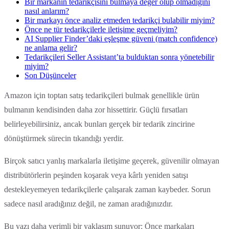
Bir markanın tedarikçisini bulmaya değer olup olmadığını
nasıl anlarım?
Bir markayı önce analiz etmeden tedarikçi bulabilir miyim?
Önce ne tür tedarikçilerle iletişime geçmeliyim?
AI Supplier Finder’daki eşleşme güveni (match confidence)
ne anlama gelir?
Tedarikçileri Seller Assistant’ta bulduktan sonra yönetebilir
miyim?
Son Düşünceler
Amazon için toptan satış tedarikçileri bulmak genellikle ürün
bulmanın kendisinden daha zor hissettirir. Güçlü fırsatları
belirleyebilirsiniz, ancak bunları gerçek bir tedarik zincirine
dönüştürmek sürecin tıkandığı yerdir.
Birçok satıcı yanlış markalarla iletişime geçerek, güvenilir olmayan
distribütörlerin peşinden koşarak veya kârlı yeniden satışı
destekleyemeyen tedarikçilerle çalışarak zaman kaybeder. Sorun
sadece nasıl aradığınız değil, ne zaman aradığınızdır.
Bu yazı daha verimli bir yaklaşım sunuyor: Önce markaları