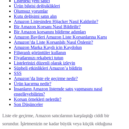
Listedeki yeni satıcı
Ürün bilgisi değişiklikleri
Olumsuz yorumlar
Kutu değişimi satın alın
Amazon Listesinden Hijacker Nasıl Kaldırılır?
Bir Amazon Korsanı Nasıl Bildirilir?
Bir Amazon korsanını bildirme adımları
Amazon Bayileri Amazon Liste Korsanlarına Karşı
Amazon’da Liste Korsanlığı Nasıl Önlenir?
Amazon Marka Kaydı için Kaydolun
Filigranlı görüntüler kullanın
Fiyatlarınızı rekabetçi tutun
Listelerinizi düzenli olarak izleyin
Şüpheli etkinlikleri Amazon’a bildirin
SSS
Amazon’da liste ele geçirme nedir?
Ürün kaçırma nedir?
İnsanların Amazon listemde satış yapmasını nasıl
engelleyebilirim?
Korsan örnekleri nelerdir?
Son Düşünceler
Liste ele geçirme, Amazon satıcılarının karşılaştığı ciddi bir
sorundur. İşletmenizin ne kadar büyük veya küçük olduğuna