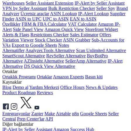
Warehouses
Seller Assistant Extension
IP-Alert by Seller Assistant
VPN by Seller Assistant
Bulk Restriction Checker
Seller Spy
Brand
Analyzer
Ücretsiz araçlar
ASIN Lookup
IP-Alert Lookup
Supplier
Finder
ASIN to UPC
UPC to ASIN
EAN to ASIN
Özellikler
FBM & FBA Calculator
VAT Calculator
Amazon IP-
Alert
Side Panel View
Amazon Quick View
Storefront Widget
Alerts & Flags
Restrictions Checker
Sales Estimator
Offers
Variation Viewer
Stock Checker
ASIN Grabber
Sub-Accounts for
VAs
Export to Google Sheets
Notes
Alternatifler
Analyzer.Tools Alternative
Scan Unlimited Alternative
SmartScout Alternative
RevSeller Alternative
BuyBotPro
Alternative
AZInsight Alternative
SellerAmp Alternative
IP-Alert
Alternative
DS Quick View Alternative
Ortaklar
Ortaklık Programı
Ortaklar
Amazon Experts
Basın kiti
Kaynaklar
Blog
Demo al
Yardım Merkezi
Office Hours
News & Updates
Product Roadmap
Reviews
Entegrasyonlar
Zapier
Make
Airtable
n8n
Google Sheets
Seller
Central
Prep Center'lar
API
Diğer bağlantılar
IP-Alert by Seller Assistant
Amazon Success Hub