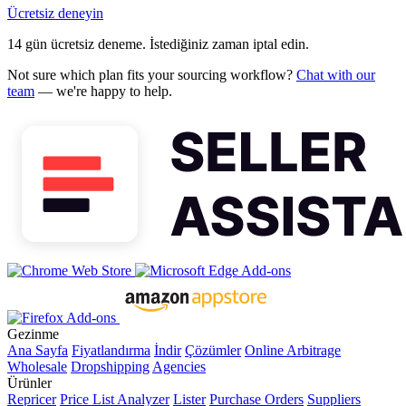
Ücretsiz deneyin
14 gün ücretsiz deneme. İstediğiniz zaman iptal edin.
Not sure which plan fits your sourcing workflow?
Chat with our
team
— we're happy to help.
Gezinme
Ana Sayfa
Fiyatlandırma
İndir
Çözümler
Online Arbitrage
Wholesale
Dropshipping
Agencies
Ürünler
Repricer
Price List Analyzer
Lister
Purchase Orders
Suppliers