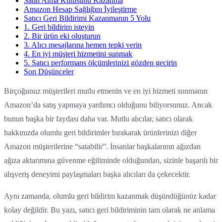
Satın Alma Kutusunu Kazanma
Amazon Hesap Sağlığını İyileştirme
Satıcı Geri Bildirimi Kazanmanın 5 Yolu
1. Geri bildirim isteyin
2. Bir ürün eki oluşturun
3. Alıcı mesajlarına hemen tepki verin
4. En iyi müşteri hizmetini sunmak
5. Satıcı performans ölçümlerinizi gözden geçirin
Son Düşünceler
Birçoğunuz müşterileri mutlu etmenin ve en iyi hizmeti sunmanın
Amazon’da satış yapmaya yardımcı olduğunu biliyorsunuz. Ancak
bunun başka bir faydası daha var. Mutlu alıcılar, satıcı olarak
hakkınızda olumlu geri bildirimler bırakarak ürünlerinizi diğer
Amazon müşterilerine “satabilir”. İnsanlar başkalarının ağızdan
ağıza aktarımına güvenme eğiliminde olduğundan, sizinle başarılı bir
alışveriş deneyimi paylaşmaları başka alıcıları da çekecektir.
Aynı zamanda, olumlu geri bildirim kazanmak düşündüğünüz kadar
kolay değildir. Bu yazı, satıcı geri bildiriminin tam olarak ne anlama