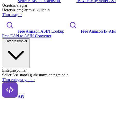
Seller Assistant Extension
IP-Alert® by Seller Ass
Ücretsiz araçlar
Ücretsiz araçlarımızı kullanın
Tüm araçlar
Free Amazon ASIN Lookup
Free Amazon IP-Ale
Free EAN to ASIN Converter
Entegrasyonlar
Entegrasyonlar
Seller Assistant'ı iş akışınıza entegre edin
Tüm entegrasyonlar
API