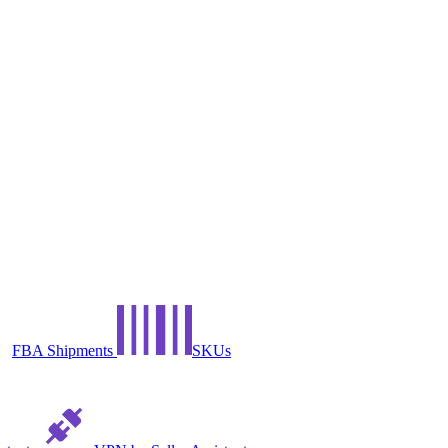
FBA Shipments
SKUs