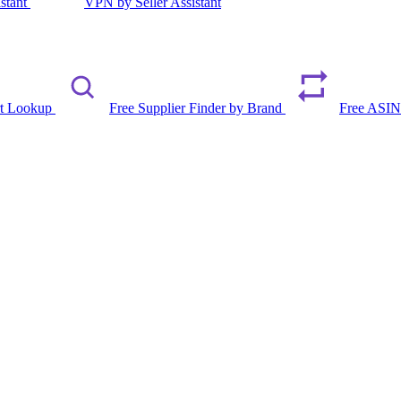
istant
VPN by Seller Assistant
rt Lookup
Free Supplier Finder by Brand
Free ASIN