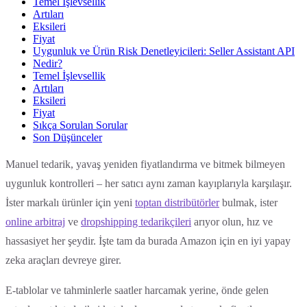
Temel İşlevsellik
Artıları
Eksileri
Fiyat
Uygunluk ve Ürün Risk Denetleyicileri: Seller Assistant API
Nedir?
Temel İşlevsellik
Artıları
Eksileri
Fiyat
Sıkça Sorulan Sorular
Son Düşünceler
Manuel tedarik, yavaş yeniden fiyatlandırma ve bitmek bilmeyen
uygunluk kontrolleri – her satıcı aynı zaman kayıplarıyla karşılaşır.
İster markalı ürünler için yeni
toptan distribütörler
bulmak, ister
online arbitraj
ve
dropshipping tedarikçileri
arıyor olun, hız ve
hassasiyet her şeydir. İşte tam da burada Amazon için en iyi yapay
zeka araçları devreye girer.
E-tablolar ve tahminlerle saatler harcamak yerine, önde gelen