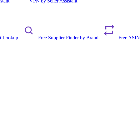
istant
VPN by Seller Assistant
rt Lookup
Free Supplier Finder by Brand
Free ASIN