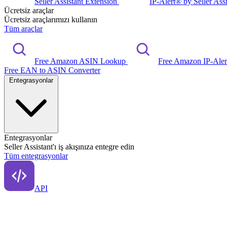
Seller Assistant Extension
IP-Alert® by Seller Ass
Ücretsiz araçlar
Ücretsiz araçlarımızı kullanın
Tüm araçlar
Free Amazon ASIN Lookup
Free Amazon IP-Ale
Free EAN to ASIN Converter
Entegrasyonlar
Entegrasyonlar
Seller Assistant'ı iş akışınıza entegre edin
Tüm entegrasyonlar
API