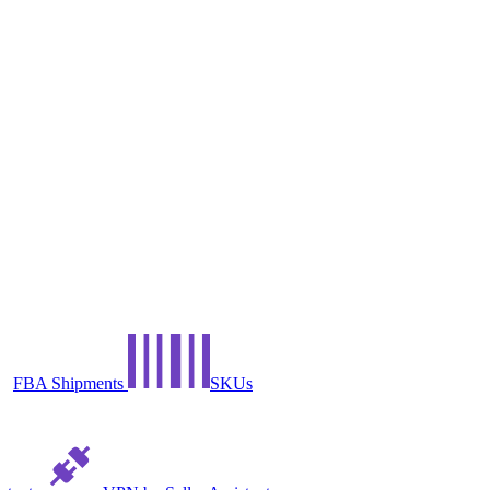
FBA Shipments
SKUs