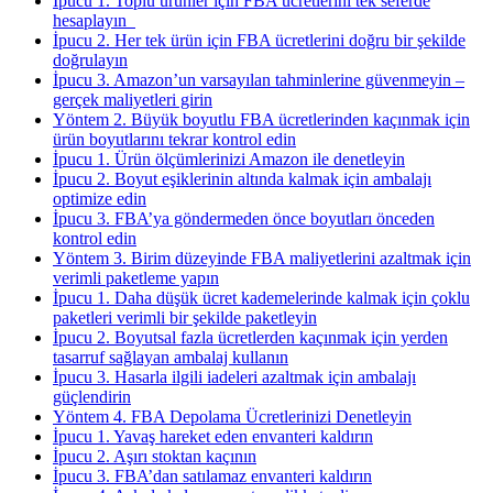
İpucu 1. Toplu ürünler için FBA ücretlerini tek seferde
hesaplayın
İpucu 2. Her tek ürün için FBA ücretlerini doğru bir şekilde
doğrulayın
İpucu 3. Amazon’un varsayılan tahminlerine güvenmeyin –
gerçek maliyetleri girin
Yöntem 2. Büyük boyutlu FBA ücretlerinden kaçınmak için
ürün boyutlarını tekrar kontrol edin
İpucu 1. Ürün ölçümlerinizi Amazon ile denetleyin
İpucu 2. Boyut eşiklerinin altında kalmak için ambalajı
optimize edin
İpucu 3. FBA’ya göndermeden önce boyutları önceden
kontrol edin
Yöntem 3. Birim düzeyinde FBA maliyetlerini azaltmak için
verimli paketleme yapın
İpucu 1. Daha düşük ücret kademelerinde kalmak için çoklu
paketleri verimli bir şekilde paketleyin
İpucu 2. Boyutsal fazla ücretlerden kaçınmak için yerden
tasarruf sağlayan ambalaj kullanın
İpucu 3. Hasarla ilgili iadeleri azaltmak için ambalajı
güçlendirin
Yöntem 4. FBA Depolama Ücretlerinizi Denetleyin
İpucu 1. Yavaş hareket eden envanteri kaldırın
İpucu 2. Aşırı stoktan kaçının
İpucu 3. FBA’dan satılamaz envanteri kaldırın