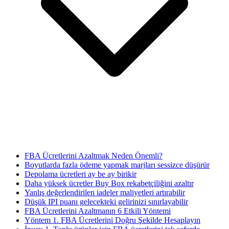
FBA Ücretlerini Azaltmak Neden Önemli?
Boyutlarda fazla ödeme yapmak marjları sessizce düşürür
Depolama ücretleri ay be ay birikir
Daha yüksek ücretler Buy Box rekabetçiliğini azaltır
Yanlış değerlendirilen iadeler maliyetleri artırabilir
Düşük IPI puanı gelecekteki gelirinizi sınırlayabilir
FBA Ücretlerini Azaltmanın 6 Etkili Yöntemi
Yöntem 1. FBA Ücretlerini Doğru Şekilde Hesaplayın