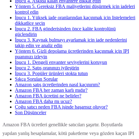
İpucu 4. Askıda kalan envantere dikkat edin
Yöntem 5. Gereksiz FBA maliyetlerini düşürmek için iadeleri
kontrol edin
İpucu 1. Yüksek iade oranlarından kaçınmak için listelemeleri
dikkatlice seçin
İpucu 2. FBA gönderisinden önce kalite kontrolünü
güçlendirin
İpucu 3. Kaynak bulmayı ayarlamak için iade nedenlerini
takip edin ve analiz edin
Yöntem 6. Gizli depolama ücretlerinden kaçınmak için IPI
puanınızı izleyin
İpucu 1. Dengeli envanter seviyelerini koruyun
İpucu 2. Satış oranınızı iyileştirin
İpucu 3. Popüler ürünleri stokta tutun
Sıkça Sorulan Sorular
Amazon satış ücretlerinden nasıl kaçınırım?
Amazon FBA her zaman karlı mıdır?
Amazon FBA ücretini ne belirler?
Amazon FBA daha mı ucuz?
Çoğu satıcı neden FBA işinde başarısız oluyor?
Son Düşünceler
Amazon FBA ücretleri genellikle satıcıları şaşırtır. Boyutlarda
yapılan yanlış hesaplamalar, kötü paketleme veya gözden kaçan IPI