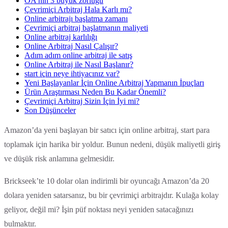
OA’nın 3 büyük zorluğu
Çevrimiçi Arbitraj Hala Karlı mı?
Online arbitrajı başlatma zamanı
Çevrimiçi arbitraj başlatmanın maliyeti
Online arbitraj karlılığı
Online Arbitraj Nasıl Çalışır?
Adım adım online arbitraj ile satış
Online Arbitraj ile Nasıl Başlanır?
start için neye ihtiyacınız var?
Yeni Başlayanlar İçin Online Arbitraj Yapmanın İpuçları
Ürün Araştırması Neden Bu Kadar Önemli?
Çevrimiçi Arbitraj Sizin İçin İyi mi?
Son Düşünceler
Amazon’da yeni başlayan bir satıcı için online arbitraj, start para
toplamak için harika bir yoldur. Bunun nedeni, düşük maliyetli giriş
ve düşük risk anlamına gelmesidir.
Brickseek’te 10 dolar olan indirimli bir oyuncağı Amazon’da 20
dolara yeniden satarsanız, bu bir çevrimiçi arbitrajdır. Kulağa kolay
geliyor, değil mi? İşin püf noktası neyi yeniden satacağınızı
bulmaktır.