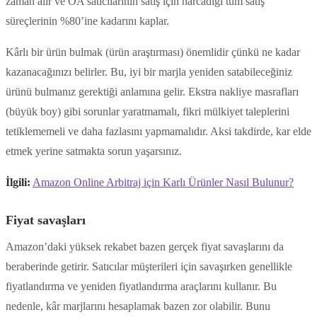
zaman alır ve OA satıcılarının satış için harcadığı tüm satış
süreçlerinin %80’ine kadarını kaplar.
Kârlı bir ürün bulmak (ürün araştırması) önemlidir çünkü ne kadar
kazanacağınızı belirler. Bu, iyi bir marjla yeniden satabileceğiniz
ürünü bulmanız gerektiği anlamına gelir. Ekstra nakliye masrafları
(büyük boy) gibi sorunlar yaratmamalı, fikri mülkiyet taleplerini
tetiklememeli ve daha fazlasını yapmamalıdır. Aksi takdirde, kar elde
etmek yerine satmakta sorun yaşarsınız.
İlgili:
Amazon Online Arbitraj için Karlı Ürünler Nasıl Bulunur?
Fiyat savaşları
Amazon’daki yüksek rekabet bazen gerçek fiyat savaşlarını da
beraberinde getirir. Satıcılar müşterileri için savaşırken genellikle
fiyatlandırma ve yeniden fiyatlandırma araçlarını kullanır. Bu
nedenle, kâr marjlarını hesaplamak bazen zor olabilir. Bunu