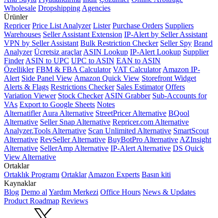
Wholesale
Dropshipping
Agencies
Ürünler
Repricer
Price List Analyzer
Lister
Purchase Orders
Suppliers
Warehouses
Seller Assistant Extension
IP-Alert by Seller Assistant
VPN by Seller Assistant
Bulk Restriction Checker
Seller Spy
Brand
Analyzer
Ücretsiz araçlar
ASIN Lookup
IP-Alert Lookup
Supplier
Finder
ASIN to UPC
UPC to ASIN
EAN to ASIN
Özellikler
FBM & FBA Calculator
VAT Calculator
Amazon IP-
Alert
Side Panel View
Amazon Quick View
Storefront Widget
Alerts & Flags
Restrictions Checker
Sales Estimator
Offers
Variation Viewer
Stock Checker
ASIN Grabber
Sub-Accounts for
VAs
Export to Google Sheets
Notes
Alternatifler
Aura Alternative
StreetPricer Alternative
BQool
Alternative
Seller Snap Alternative
Repricer.com Alternative
Analyzer.Tools Alternative
Scan Unlimited Alternative
SmartScout
Alternative
RevSeller Alternative
BuyBotPro Alternative
AZInsight
Alternative
SellerAmp Alternative
IP-Alert Alternative
DS Quick
View Alternative
Ortaklar
Ortaklık Programı
Ortaklar
Amazon Experts
Basın kiti
Kaynaklar
Blog
Demo al
Yardım Merkezi
Office Hours
News & Updates
Product Roadmap
Reviews