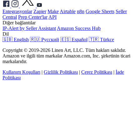
Entegrasyonlar
Zapier
Make
Airtable
n8n
Google Sheets
Seller
Central
Prep Center'lar
API
Diğer bağlantılar
IP-Alert by Seller Assistant
Amazon Success Hub
Dil
🇬🇧 English
🇷🇺 Русский
🇪🇸 Español
🇹🇷 Türkçe
Copyright © 2019-2026 Linen Art, LLC. Tüm hakları saklıdır.
Amazon ve ilgili tüm markalar Amazon.com, Inc. şirketinin ticari
markalarıdır.
Kullanım Koşulları
|
Gizlilik Politikası
|
Çerez Politikası
|
İade
Politikası