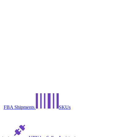
FBA Shipments
SKUs