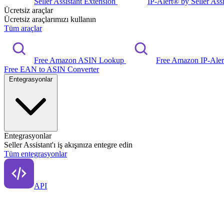
Seller Assistant Extension
IP-Alert® by Seller Ass
Ücretsiz araçlar
Ücretsiz araçlarımızı kullanın
Tüm araçlar
Free Amazon ASIN Lookup
Free Amazon IP-Ale
Free EAN to ASIN Converter
Entegrasyonlar
Entegrasyonlar
Seller Assistant'ı iş akışınıza entegre edin
Tüm entegrasyonlar
API