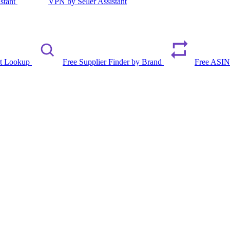
istant
VPN by Seller Assistant
rt Lookup
Free Supplier Finder by Brand
Free ASIN