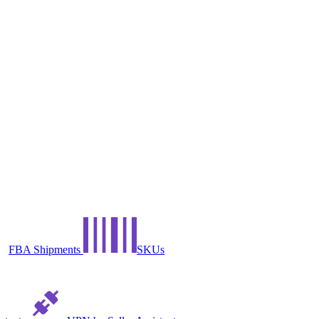
FBA Shipments
SKUs