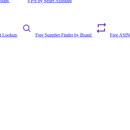
istant
VPN by Seller Assistant
rt Lookup
Free Supplier Finder by Brand
Free ASIN