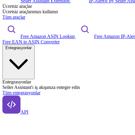
Seller Assistant Extension
IP-Alert® by Seller Ass
Ücretsiz araçlar
Ücretsiz araçlarımızı kullanın
Tüm araçlar
Free Amazon ASIN Lookup
Free Amazon IP-Ale
Free EAN to ASIN Converter
Entegrasyonlar
Entegrasyonlar
Seller Assistant'ı iş akışınıza entegre edin
Tüm entegrasyonlar
API