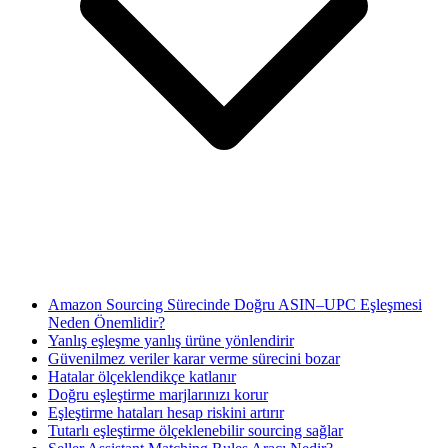
Amazon Sourcing Sürecinde Doğru ASIN–UPC Eşleşmesi
Neden Önemlidir?
Yanlış eşleşme yanlış ürüne yönlendirir
Güvenilmez veriler karar verme sürecini bozar
Hatalar ölçeklendikçe katlanır
Doğru eşleştirme marjlarınızı korur
Eşleştirme hataları hesap riskini artırır
Tutarlı eşleştirme ölçeklenebilir sourcing sağlar