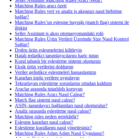
Seller Assistant Matching Rules Aracı Nedir?
Matching Rules aracı özeti
Matching Rules veri ve analiz iş akışınızı nasıl birbirine
bağlar?
Matching Rules’un eşleşme bayrağı (match flag) sistemi ile
ilişkisi
Seller Assistant iş akışı otomasyonundaki rolü
Matching Rules Ürün Verileri Üzerinde Size Nasıl Kontrol
Sağlar?
Doğru ürün eşleşmelerini kilitleyin
Hatalı tedarikçi tanımlayıcılarını hariç tutun
Kural tabanlı bir eşleştirme sistemi oluşturun
Eksik ürün verilerini doldurun
Veriler geliştikçe eşleşmeleri hassaslaştırın
Kararları toplu verilere uygulayın
Tekrarlayan eşleştirme sorunlarını ortadan kaldırın
Araçlar arasında tutarlılığı koruyun
Matching Rules Aracı Nasıl Çalışır?
Match flag sistemi nasıl çalışır?
ASIN–tanımlayıcı bağlantıları nasıl oluşturulur?
Analiz sırasında eşleştirme nasıl çalışır?
Matching rules neden gereklidir?
Eşleşme kararları nasıl çalışır?
Eşleştirme kurallarını nasıl yönetirsiniz?
Matching Rules Adım Adım Nasıl Uygulanır?