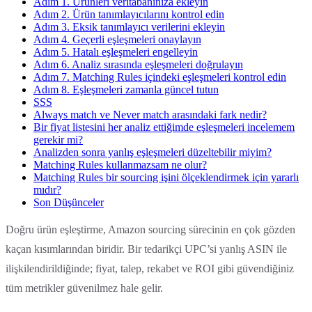
Adım 1. Ürünleri veritabanınıza ekleyin
Adım 2. Ürün tanımlayıcılarını kontrol edin
Adım 3. Eksik tanımlayıcı verilerini ekleyin
Adım 4. Geçerli eşleşmeleri onaylayın
Adım 5. Hatalı eşleşmeleri engelleyin
Adım 6. Analiz sırasında eşleşmeleri doğrulayın
Adım 7. Matching Rules içindeki eşleşmeleri kontrol edin
Adım 8. Eşleşmeleri zamanla güncel tutun
SSS
Always match ve Never match arasındaki fark nedir?
Bir fiyat listesini her analiz ettiğimde eşleşmeleri incelemem
gerekir mi?
Analizden sonra yanlış eşleşmeleri düzeltebilir miyim?
Matching Rules kullanmazsam ne olur?
Matching Rules bir sourcing işini ölçeklendirmek için yararlı
mıdır?
Son Düşünceler
Doğru ürün eşleştirme, Amazon sourcing sürecinin en çok gözden
kaçan kısımlarından biridir. Bir tedarikçi UPC’si yanlış ASIN ile
ilişkilendirildiğinde; fiyat, talep, rekabet ve ROI gibi güvendiğiniz
tüm metrikler güvenilmez hale gelir.