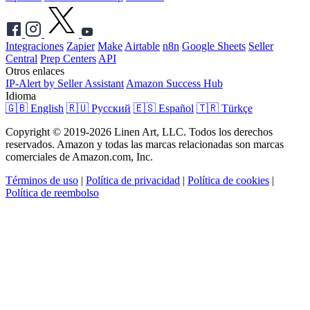
Integraciones
Zapier
Make
Airtable
n8n
Google Sheets
Seller
Central
Prep Centers
API
Otros enlaces
IP-Alert by Seller Assistant
Amazon Success Hub
Idioma
🇬🇧 English
🇷🇺 Русский
🇪🇸 Español
🇹🇷 Türkçe
Copyright © 2019-2026 Linen Art, LLC. Todos los derechos
reservados. Amazon y todas las marcas relacionadas son marcas
comerciales de Amazon.com, Inc.
Términos de uso
|
Política de privacidad
|
Política de cookies
|
Política de reembolso