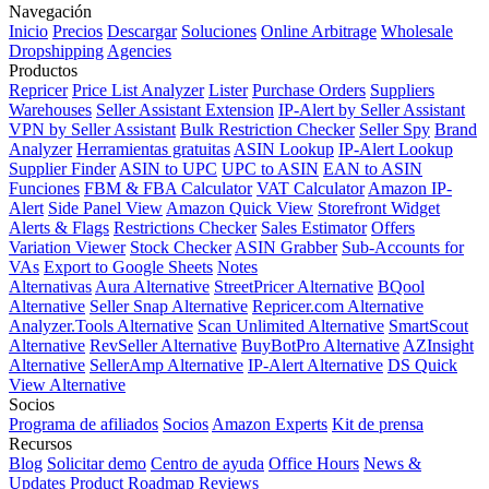
Navegación
Inicio
Precios
Descargar
Soluciones
Online Arbitrage
Wholesale
Dropshipping
Agencies
Productos
Repricer
Price List Analyzer
Lister
Purchase Orders
Suppliers
Warehouses
Seller Assistant Extension
IP-Alert by Seller Assistant
VPN by Seller Assistant
Bulk Restriction Checker
Seller Spy
Brand
Analyzer
Herramientas gratuitas
ASIN Lookup
IP-Alert Lookup
Supplier Finder
ASIN to UPC
UPC to ASIN
EAN to ASIN
Funciones
FBM & FBA Calculator
VAT Calculator
Amazon IP-
Alert
Side Panel View
Amazon Quick View
Storefront Widget
Alerts & Flags
Restrictions Checker
Sales Estimator
Offers
Variation Viewer
Stock Checker
ASIN Grabber
Sub-Accounts for
VAs
Export to Google Sheets
Notes
Alternativas
Aura Alternative
StreetPricer Alternative
BQool
Alternative
Seller Snap Alternative
Repricer.com Alternative
Analyzer.Tools Alternative
Scan Unlimited Alternative
SmartScout
Alternative
RevSeller Alternative
BuyBotPro Alternative
AZInsight
Alternative
SellerAmp Alternative
IP-Alert Alternative
DS Quick
View Alternative
Socios
Programa de afiliados
Socios
Amazon Experts
Kit de prensa
Recursos
Blog
Solicitar demo
Centro de ayuda
Office Hours
News &
Updates
Product Roadmap
Reviews