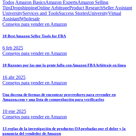
Todos
Amazon Basics
Amazon Experts
Amazon Selling
Tips
Dropshipping
Online Arbitrage
Product Research
Seller Assistant
University
Services and Tools
Success Stories
University
Virtual
Assistant
Wholesale
Consejos para vender en Amazon
10 Best Amazon Seller Tools for FBA
6 feb 2025
Consejos para vender en Amazon
10 Razones por las que la gente falla con Amazon FBA Arbitraje en línea
16 abr 2025
Consejos para vender en Amazon
Una docena de formas de encontrar proveedores para revender en
Amazon.com y una lista de comprobación para verificarlos
10 ene 2025
Consejos para vender en Amazon
13 reglas de la investigación de productos OA probadas por el dolor y la
ganancia del vendedor de Amazon