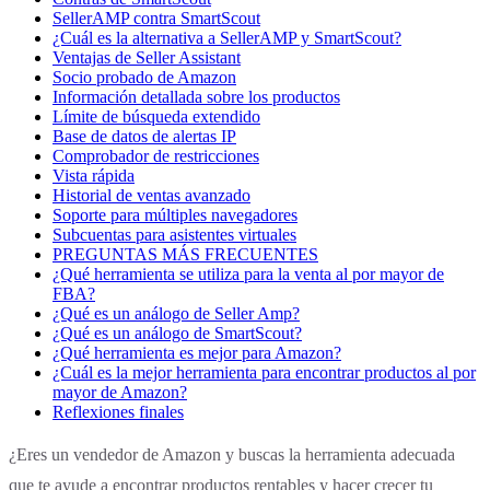
SellerAMP contra SmartScout
¿Cuál es la alternativa a SellerAMP y SmartScout?
Ventajas de Seller Assistant
Socio probado de Amazon
Información detallada sobre los productos
Límite de búsqueda extendido
Base de datos de alertas IP
Comprobador de restricciones
Vista rápida
Historial de ventas avanzado
Soporte para múltiples navegadores
Subcuentas para asistentes virtuales
PREGUNTAS MÁS FRECUENTES
¿Qué herramienta se utiliza para la venta al por mayor de
FBA?
¿Qué es un análogo de Seller Amp?
¿Qué es un análogo de SmartScout?
¿Qué herramienta es mejor para Amazon?
¿Cuál es la mejor herramienta para encontrar productos al por
mayor de Amazon?
Reflexiones finales
¿Eres un vendedor de Amazon y buscas la herramienta adecuada
que te ayude a encontrar productos rentables y hacer crecer tu