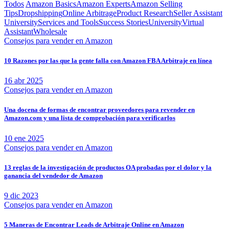
Todos
Amazon Basics
Amazon Experts
Amazon Selling
Tips
Dropshipping
Online Arbitrage
Product Research
Seller Assistant
University
Services and Tools
Success Stories
University
Virtual
Assistant
Wholesale
Consejos para vender en Amazon
10 Razones por las que la gente falla con Amazon FBA Arbitraje en línea
16 abr 2025
Consejos para vender en Amazon
Una docena de formas de encontrar proveedores para revender en
Amazon.com y una lista de comprobación para verificarlos
10 ene 2025
Consejos para vender en Amazon
13 reglas de la investigación de productos OA probadas por el dolor y la
ganancia del vendedor de Amazon
9 dic 2023
Consejos para vender en Amazon
5 Maneras de Encontrar Leads de Arbitraje Online en Amazon