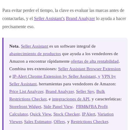
Para evitar perder el tiempo, la clave es evaluar las marcas antes de
contactarlas, y el
Seller Assistant’s
Brand Analyzer
lo ayuda a hacer
precisamente eso.
Nota.
Seller Assistant
es un software integral de
abastecimiento de productos
que ayuda a los vendedores de
Amazon a encontrar rápidamente
ofertas de alta rentabilidad
.
Combina tres extensiones:
Seller Assistant Browser Extension
e
IP-Alert Chrome Extension by Seller Assistant, y
VPN by
Seller Assistant
,
herramientas para vendedores de Amazon:
Price List Analyzer,
Brand Analyzer,
Seller Spy
,
Bulk
Restrictions Checker
, e
integraciones de API
, y características:
Storefront Widget,
Side Panel View,
FBM&FBA Profit
Calculator
,
Quick View
,
Stock Checker,
IP Alert
,
Variation
Viewer
,
Sales Estimator,
Offers,
y
Restrictions Checker
.