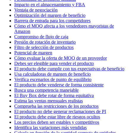
Impacto en el almacenamiento y FBA
Ventaja de negociación
Optimización del margen de beneficio
Barrera de entrada para los competidores
Cómo el MOQ afecta a los vendedores mayoristas de
Amazon
Compromiso de flujo de caja
Presión de rotación de inventario
Filtro de selección de productos
Potencial de margen
Cómo evaluar la oferta de MOQ de un proveedor
Debes ser elegible para vender el producto
El producto debe cumplir con tus expectativas de beneficio
Usa calculadoras de margen de beneficio
Verifica escenarios de punto de equilibrio
El producto debe venderse de forma consistente
Busca una competencia manejable
El Buy Box debe rotar de forma equitativa
Estima las ventas mensuales realistas
Comprueba las restricciones de los productos
El producto no debe generar reclamaciones de PI
El producto debe estar libre de riesgos ocultos
Los precios deben ser estables y competitivos
Identifica las variaciones más vendidas
Calcula en función de la cantidad correcta de unidades