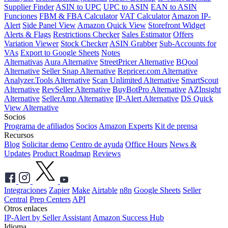
Supplier Finder
ASIN to UPC
UPC to ASIN
EAN to ASIN
Funciones
FBM & FBA Calculator
VAT Calculator
Amazon IP-
Alert
Side Panel View
Amazon Quick View
Storefront Widget
Alerts & Flags
Restrictions Checker
Sales Estimator
Offers
Variation Viewer
Stock Checker
ASIN Grabber
Sub-Accounts for
VAs
Export to Google Sheets
Notes
Alternativas
Aura Alternative
StreetPricer Alternative
BQool
Alternative
Seller Snap Alternative
Repricer.com Alternative
Analyzer.Tools Alternative
Scan Unlimited Alternative
SmartScout
Alternative
RevSeller Alternative
BuyBotPro Alternative
AZInsight
Alternative
SellerAmp Alternative
IP-Alert Alternative
DS Quick
View Alternative
Socios
Programa de afiliados
Socios
Amazon Experts
Kit de prensa
Recursos
Blog
Solicitar demo
Centro de ayuda
Office Hours
News &
Updates
Product Roadmap
Reviews
Integraciones
Zapier
Make
Airtable
n8n
Google Sheets
Seller
Central
Prep Centers
API
Otros enlaces
IP-Alert by Seller Assistant
Amazon Success Hub
Idioma