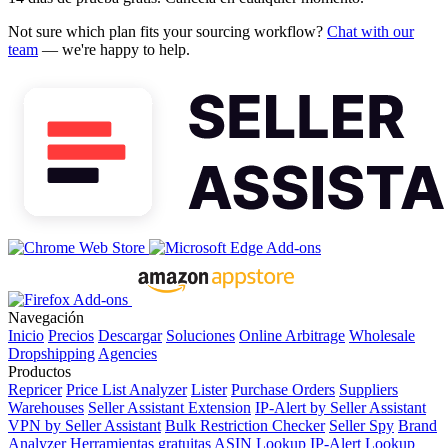
Not sure which plan fits your sourcing workflow?
Chat with our
team
— we're happy to help.
Navegación
Inicio
Precios
Descargar
Soluciones
Online Arbitrage
Wholesale
Dropshipping
Agencies
Productos
Repricer
Price List Analyzer
Lister
Purchase Orders
Suppliers
Warehouses
Seller Assistant Extension
IP-Alert by Seller Assistant
VPN by Seller Assistant
Bulk Restriction Checker
Seller Spy
Brand
Analyzer
Herramientas gratuitas
ASIN Lookup
IP-Alert Lookup