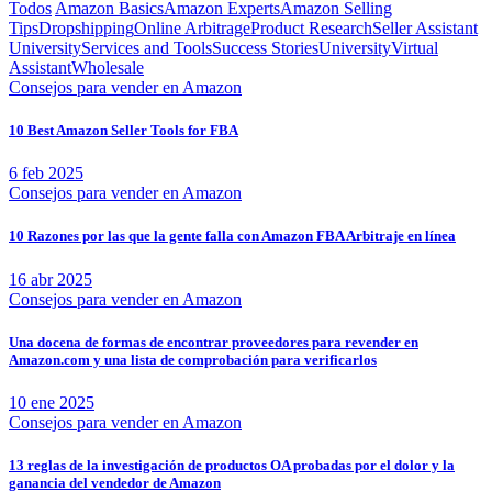
Todos
Amazon Basics
Amazon Experts
Amazon Selling
Tips
Dropshipping
Online Arbitrage
Product Research
Seller Assistant
University
Services and Tools
Success Stories
University
Virtual
Assistant
Wholesale
Consejos para vender en Amazon
10 Best Amazon Seller Tools for FBA
6 feb 2025
Consejos para vender en Amazon
10 Razones por las que la gente falla con Amazon FBA Arbitraje en línea
16 abr 2025
Consejos para vender en Amazon
Una docena de formas de encontrar proveedores para revender en
Amazon.com y una lista de comprobación para verificarlos
10 ene 2025
Consejos para vender en Amazon
13 reglas de la investigación de productos OA probadas por el dolor y la
ganancia del vendedor de Amazon