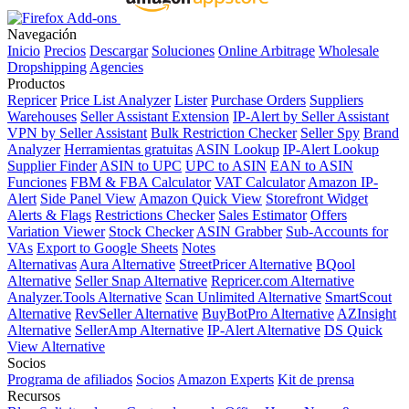
Navegación
Inicio
Precios
Descargar
Soluciones
Online Arbitrage
Wholesale
Dropshipping
Agencies
Productos
Repricer
Price List Analyzer
Lister
Purchase Orders
Suppliers
Warehouses
Seller Assistant Extension
IP-Alert by Seller Assistant
VPN by Seller Assistant
Bulk Restriction Checker
Seller Spy
Brand
Analyzer
Herramientas gratuitas
ASIN Lookup
IP-Alert Lookup
Supplier Finder
ASIN to UPC
UPC to ASIN
EAN to ASIN
Funciones
FBM & FBA Calculator
VAT Calculator
Amazon IP-
Alert
Side Panel View
Amazon Quick View
Storefront Widget
Alerts & Flags
Restrictions Checker
Sales Estimator
Offers
Variation Viewer
Stock Checker
ASIN Grabber
Sub-Accounts for
VAs
Export to Google Sheets
Notes
Alternativas
Aura Alternative
StreetPricer Alternative
BQool
Alternative
Seller Snap Alternative
Repricer.com Alternative
Analyzer.Tools Alternative
Scan Unlimited Alternative
SmartScout
Alternative
RevSeller Alternative
BuyBotPro Alternative
AZInsight
Alternative
SellerAmp Alternative
IP-Alert Alternative
DS Quick
View Alternative
Socios
Programa de afiliados
Socios
Amazon Experts
Kit de prensa
Recursos