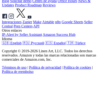
Blog
Solicitar demo
Centro de ayuda
Office Hours
News &
Updates
Product Roadmap
Reviews
Integraciones
Zapier
Make
Airtable
n8n
Google Sheets
Seller
Central
Prep Centers
API
Otros enlaces
IP-Alert by Seller Assistant
Amazon Success Hub
Idioma
🇬🇧 English
🇷🇺 Русский
🇪🇸 Español
🇹🇷 Türkçe
Copyright © 2019-2026 Linen Art, LLC. Todos los derechos
reservados. Amazon y todas las marcas relacionadas son marcas
comerciales de Amazon.com, Inc.
Términos de uso
|
Política de privacidad
|
Política de cookies
|
Política de reembolso