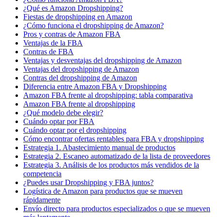
¿Qué es Amazon Dropshipping?
Fiestas de dropshipping en Amazon
¿Cómo funciona el dropshipping de Amazon?
Pros y contras de Amazon FBA
Ventajas de la FBA
Contras de FBA
Ventajas y desventajas del dropshipping de Amazon
Ventajas del dropshipping de Amazon
Contras del dropshipping de Amazon
Diferencia entre Amazon FBA y Dropshipping
Amazon FBA frente al dropshipping: tabla comparativa
Amazon FBA frente al dropshipping
¿Qué modelo debe elegir?
Cuándo optar por FBA
Cuándo optar por el dropshipping
Cómo encontrar ofertas rentables para FBA y dropshipping
Estrategia 1. Abastecimiento manual de productos
Estrategia 2. Escaneo automatizado de la lista de proveedores
Estrategia 3. Análisis de los productos más vendidos de la
competencia
¿Puedes usar Dropshipping y FBA juntos?
Logística de Amazon para productos que se mueven
rápidamente
Envío directo para productos especializados o que se mueven