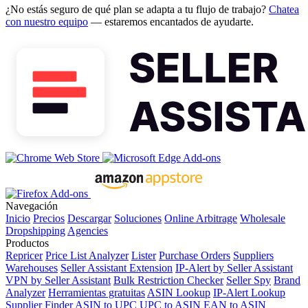
¿No estás seguro de qué plan se adapta a tu flujo de trabajo?
Chatea
con nuestro equipo
— estaremos encantados de ayudarte.
Navegación
Inicio
Precios
Descargar
Soluciones
Online Arbitrage
Wholesale
Dropshipping
Agencies
Productos
Repricer
Price List Analyzer
Lister
Purchase Orders
Suppliers
Warehouses
Seller Assistant Extension
IP-Alert by Seller Assistant
VPN by Seller Assistant
Bulk Restriction Checker
Seller Spy
Brand
Analyzer
Herramientas gratuitas
ASIN Lookup
IP-Alert Lookup
Supplier Finder
ASIN to UPC
UPC to ASIN
EAN to ASIN