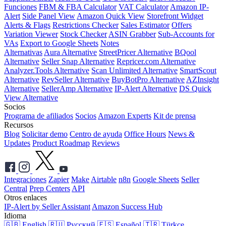
Funciones
FBM & FBA Calculator
VAT Calculator
Amazon IP-
Alert
Side Panel View
Amazon Quick View
Storefront Widget
Alerts & Flags
Restrictions Checker
Sales Estimator
Offers
Variation Viewer
Stock Checker
ASIN Grabber
Sub-Accounts for
VAs
Export to Google Sheets
Notes
Alternativas
Aura Alternative
StreetPricer Alternative
BQool
Alternative
Seller Snap Alternative
Repricer.com Alternative
Analyzer.Tools Alternative
Scan Unlimited Alternative
SmartScout
Alternative
RevSeller Alternative
BuyBotPro Alternative
AZInsight
Alternative
SellerAmp Alternative
IP-Alert Alternative
DS Quick
View Alternative
Socios
Programa de afiliados
Socios
Amazon Experts
Kit de prensa
Recursos
Blog
Solicitar demo
Centro de ayuda
Office Hours
News &
Updates
Product Roadmap
Reviews
Integraciones
Zapier
Make
Airtable
n8n
Google Sheets
Seller
Central
Prep Centers
API
Otros enlaces
IP-Alert by Seller Assistant
Amazon Success Hub
Idioma
🇬🇧 English
🇷🇺 Русский
🇪🇸 Español
🇹🇷 Türkçe