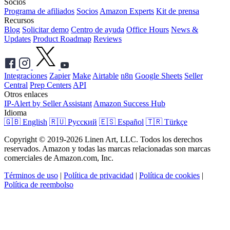
Socios
Programa de afiliados
Socios
Amazon Experts
Kit de prensa
Recursos
Blog
Solicitar demo
Centro de ayuda
Office Hours
News &
Updates
Product Roadmap
Reviews
Integraciones
Zapier
Make
Airtable
n8n
Google Sheets
Seller
Central
Prep Centers
API
Otros enlaces
IP-Alert by Seller Assistant
Amazon Success Hub
Idioma
🇬🇧 English
🇷🇺 Русский
🇪🇸 Español
🇹🇷 Türkçe
Copyright © 2019-2026 Linen Art, LLC. Todos los derechos
reservados. Amazon y todas las marcas relacionadas son marcas
comerciales de Amazon.com, Inc.
Términos de uso
|
Política de privacidad
|
Política de cookies
|
Política de reembolso