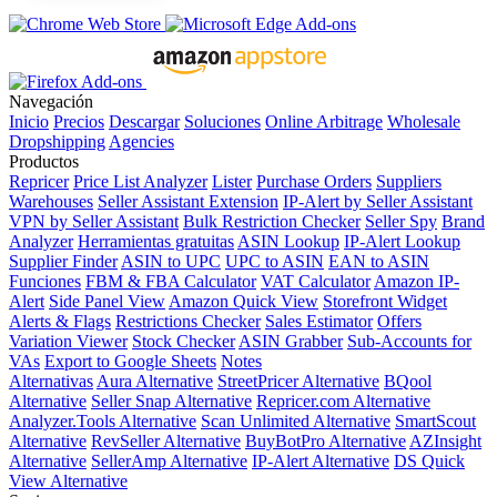
Navegación
Inicio
Precios
Descargar
Soluciones
Online Arbitrage
Wholesale
Dropshipping
Agencies
Productos
Repricer
Price List Analyzer
Lister
Purchase Orders
Suppliers
Warehouses
Seller Assistant Extension
IP-Alert by Seller Assistant
VPN by Seller Assistant
Bulk Restriction Checker
Seller Spy
Brand
Analyzer
Herramientas gratuitas
ASIN Lookup
IP-Alert Lookup
Supplier Finder
ASIN to UPC
UPC to ASIN
EAN to ASIN
Funciones
FBM & FBA Calculator
VAT Calculator
Amazon IP-
Alert
Side Panel View
Amazon Quick View
Storefront Widget
Alerts & Flags
Restrictions Checker
Sales Estimator
Offers
Variation Viewer
Stock Checker
ASIN Grabber
Sub-Accounts for
VAs
Export to Google Sheets
Notes
Alternativas
Aura Alternative
StreetPricer Alternative
BQool
Alternative
Seller Snap Alternative
Repricer.com Alternative
Analyzer.Tools Alternative
Scan Unlimited Alternative
SmartScout
Alternative
RevSeller Alternative
BuyBotPro Alternative
AZInsight
Alternative
SellerAmp Alternative
IP-Alert Alternative
DS Quick
View Alternative