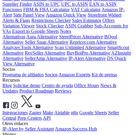
Supplier Finder
ASIN to UPC
UPC to ASIN
EAN to ASIN
Funciones
FBM & FBA Calculator
VAT Calculator
Amazon IP-
Alert
Side Panel View
Amazon Quick View
Storefront Widget
Alerts & Flags
Restrictions Checker
Sales Estimator
Offers
Variation Viewer
Stock Checker
ASIN Grabber
Sub-Accounts for
VAs
Export to Google Sheets
Notes
Alternativas
Aura Alternative
StreetPricer Alternative
BQool
Alternative
Seller Snap Alternative
Repricer.com Alternative
Analyzer.Tools Alternative
Scan Unlimited Alternative
SmartScout
Alternative
RevSeller Alternative
BuyBotPro Alternative
AZInsight
Alternative
SellerAmp Alternative
IP-Alert Alternative
DS Quick
View Alternative
Socios
Programa de afiliados
Socios
Amazon Experts
Kit de prensa
Recursos
Blog
Solicitar demo
Centro de ayuda
Office Hours
News &
Updates
Product Roadmap
Reviews
Integraciones
Zapier
Make
Airtable
n8n
Google Sheets
Seller
Central
Prep Centers
API
Otros enlaces
IP-Alert by Seller Assistant
Amazon Success Hub
Idioma