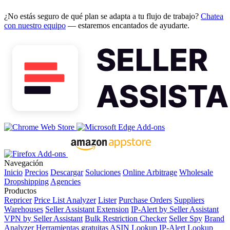
¿No estás seguro de qué plan se adapta a tu flujo de trabajo?
Chatea
con nuestro equipo
— estaremos encantados de ayudarte.
Navegación
Inicio
Precios
Descargar
Soluciones
Online Arbitrage
Wholesale
Dropshipping
Agencies
Productos
Repricer
Price List Analyzer
Lister
Purchase Orders
Suppliers
Warehouses
Seller Assistant Extension
IP-Alert by Seller Assistant
VPN by Seller Assistant
Bulk Restriction Checker
Seller Spy
Brand
Analyzer
Herramientas gratuitas
ASIN Lookup
IP-Alert Lookup