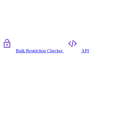
Bulk Restriction Checker
API