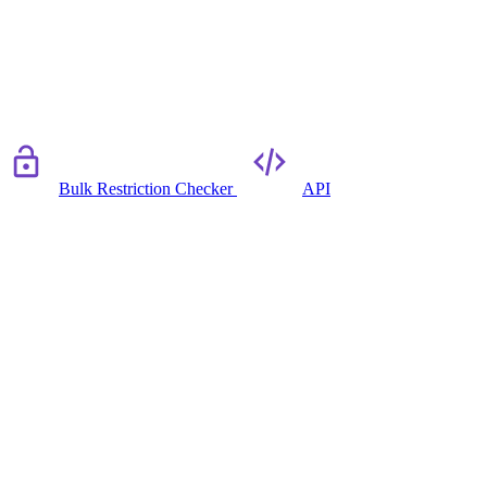
Bulk Restriction Checker
API