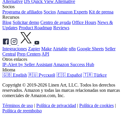
Alternative
DS Quick View Alternative
Socios
Programa de afiliados
Socios
Amazon Experts
Kit de prensa
Recursos
Blog
Solicitar demo
Centro de ayuda
Office Hours
News &
Updates
Product Roadmap
Reviews
Integraciones
Zapier
Make
Airtable
n8n
Google Sheets
Seller
Central
Prep Centers
API
Otros enlaces
IP-Alert by Seller Assistant
Amazon Success Hub
Idioma
🇬🇧 English
🇷🇺 Русский
🇪🇸 Español
🇹🇷 Türkçe
Copyright © 2019-2026 Linen Art, LLC. Todos los derechos
reservados. Amazon y todas las marcas relacionadas son marcas
comerciales de Amazon.com, Inc.
Términos de uso
|
Política de privacidad
|
Política de cookies
|
Política de reembolso