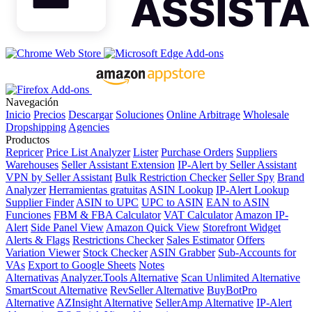
Navegación
Inicio
Precios
Descargar
Soluciones
Online Arbitrage
Wholesale
Dropshipping
Agencies
Productos
Repricer
Price List Analyzer
Lister
Purchase Orders
Suppliers
Warehouses
Seller Assistant Extension
IP-Alert by Seller Assistant
VPN by Seller Assistant
Bulk Restriction Checker
Seller Spy
Brand
Analyzer
Herramientas gratuitas
ASIN Lookup
IP-Alert Lookup
Supplier Finder
ASIN to UPC
UPC to ASIN
EAN to ASIN
Funciones
FBM & FBA Calculator
VAT Calculator
Amazon IP-
Alert
Side Panel View
Amazon Quick View
Storefront Widget
Alerts & Flags
Restrictions Checker
Sales Estimator
Offers
Variation Viewer
Stock Checker
ASIN Grabber
Sub-Accounts for
VAs
Export to Google Sheets
Notes
Alternativas
Analyzer.Tools Alternative
Scan Unlimited Alternative
SmartScout Alternative
RevSeller Alternative
BuyBotPro
Alternative
AZInsight Alternative
SellerAmp Alternative
IP-Alert