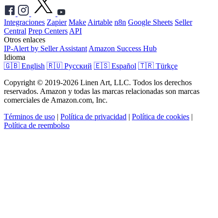
Integraciones
Zapier
Make
Airtable
n8n
Google Sheets
Seller
Central
Prep Centers
API
Otros enlaces
IP-Alert by Seller Assistant
Amazon Success Hub
Idioma
🇬🇧 English
🇷🇺 Русский
🇪🇸 Español
🇹🇷 Türkçe
Copyright © 2019-2026 Linen Art, LLC. Todos los derechos
reservados. Amazon y todas las marcas relacionadas son marcas
comerciales de Amazon.com, Inc.
Términos de uso
|
Política de privacidad
|
Política de cookies
|
Política de reembolso