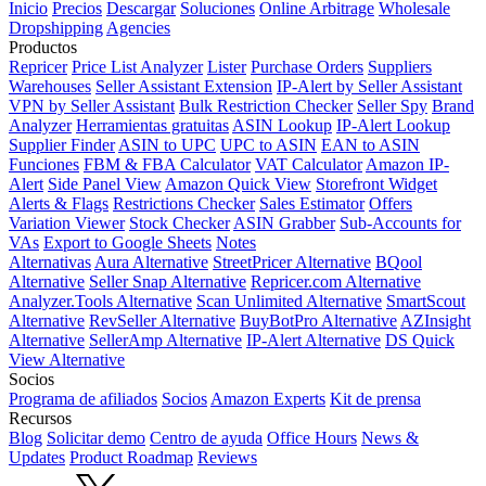
Inicio
Precios
Descargar
Soluciones
Online Arbitrage
Wholesale
Dropshipping
Agencies
Productos
Repricer
Price List Analyzer
Lister
Purchase Orders
Suppliers
Warehouses
Seller Assistant Extension
IP-Alert by Seller Assistant
VPN by Seller Assistant
Bulk Restriction Checker
Seller Spy
Brand
Analyzer
Herramientas gratuitas
ASIN Lookup
IP-Alert Lookup
Supplier Finder
ASIN to UPC
UPC to ASIN
EAN to ASIN
Funciones
FBM & FBA Calculator
VAT Calculator
Amazon IP-
Alert
Side Panel View
Amazon Quick View
Storefront Widget
Alerts & Flags
Restrictions Checker
Sales Estimator
Offers
Variation Viewer
Stock Checker
ASIN Grabber
Sub-Accounts for
VAs
Export to Google Sheets
Notes
Alternativas
Aura Alternative
StreetPricer Alternative
BQool
Alternative
Seller Snap Alternative
Repricer.com Alternative
Analyzer.Tools Alternative
Scan Unlimited Alternative
SmartScout
Alternative
RevSeller Alternative
BuyBotPro Alternative
AZInsight
Alternative
SellerAmp Alternative
IP-Alert Alternative
DS Quick
View Alternative
Socios
Programa de afiliados
Socios
Amazon Experts
Kit de prensa
Recursos
Blog
Solicitar demo
Centro de ayuda
Office Hours
News &
Updates
Product Roadmap
Reviews