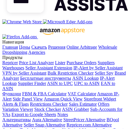
Навигация
Главная
Цены
Скачать
Решения
Online Arbitrage
Wholesale
Dropshipping
Agencies
Продукты
Repricer
Price List Analyzer
Lister
Purchase Orders
Suppliers
Warehouses
Seller Assistant Extension
IP-Alert by Seller Assistant
VPN by Seller Assistant
Bulk Restriction Checker
Seller Spy
Brand
Analyzer
Бесплатные инструменты
ASIN Lookup
IP-Alert
Lookup
Supplier Finder
ASIN to UPC
UPC to ASIN
EAN to
ASIN
Функции
FBM & FBA Calculator
VAT Calculator
Amazon IP-
Alert
Side Panel View
Amazon Quick View
Storefront Widget
Alerts & Flags
Restrictions Checker
Sales Estimator
Offers
Variation Viewer
Stock Checker
ASIN Grabber
Sub-Accounts for
VAs
Export to Google Sheets
Notes
Альтернативы
Aura Alternative
StreetPricer Alternative
BQool
Alternative
Seller Snap Alternative
Repricer.com Alternative