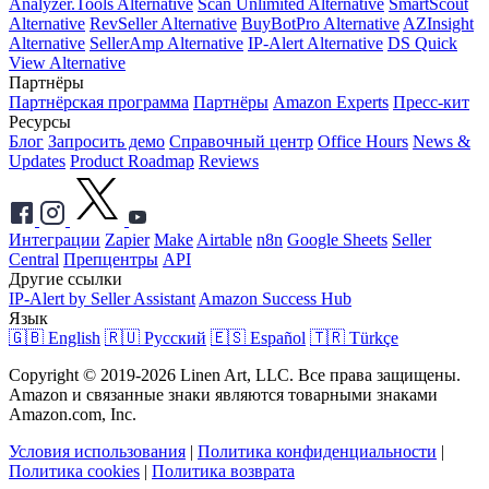
Analyzer.Tools Alternative
Scan Unlimited Alternative
SmartScout
Alternative
RevSeller Alternative
BuyBotPro Alternative
AZInsight
Alternative
SellerAmp Alternative
IP-Alert Alternative
DS Quick
View Alternative
Партнёры
Партнёрская программа
Партнёры
Amazon Experts
Пресс-кит
Ресурсы
Блог
Запросить демо
Справочный центр
Office Hours
News &
Updates
Product Roadmap
Reviews
Интеграции
Zapier
Make
Airtable
n8n
Google Sheets
Seller
Central
Препцентры
API
Другие ссылки
IP-Alert by Seller Assistant
Amazon Success Hub
Язык
🇬🇧 English
🇷🇺 Русский
🇪🇸 Español
🇹🇷 Türkçe
Copyright © 2019-2026 Linen Art, LLC. Все права защищены.
Amazon и связанные знаки являются товарными знаками
Amazon.com, Inc.
Условия использования
|
Политика конфиденциальности
|
Политика cookies
|
Политика возврата