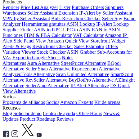
Productos
Repricer
Price List Analyzer
Lister
Purchase Orders
Suppliers
Warehouses
Seller Assistant Extension
IP-Alert by Seller Assistant
VPN by Seller Assistant
Bulk Restriction Checker
Seller Spy
Brand
Analyzer
Herramientas gratuitas
ASIN Lookup
IP-Alert Lookup
Supplier Finder
ASIN to UPC
UPC to ASIN
EAN to ASIN
Funciones
FBM & FBA Calculator
VAT Calculator
Amazon IP-
Alert
Side Panel View
Amazon Quick View
Storefront Widget
Alerts & Flags
Restrictions Checker
Sales Estimator
Offers
Variation Viewer
Stock Checker
ASIN Grabber
Sub-Accounts for
VAs
Export to Google Sheets
Notes
Alternativas
Aura Alternative
StreetPricer Alternative
BQool
Alternative
Seller Snap Alternative
Repricer.com Alternative
Analyzer.Tools Alternative
Scan Unlimited Alternative
SmartScout
Alternative
RevSeller Alternative
BuyBotPro Alternative
AZInsight
Alternative
SellerAmp Alternative
IP-Alert Alternative
DS Quick
View Alternative
Socios
Programa de afiliados
Socios
Amazon Experts
Kit de prensa
Recursos
Blog
Solicitar demo
Centro de ayuda
Office Hours
News &
Updates
Product Roadmap
Reviews