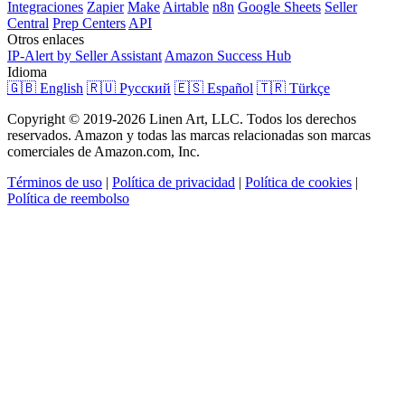
Integraciones
Zapier
Make
Airtable
n8n
Google Sheets
Seller
Central
Prep Centers
API
Otros enlaces
IP-Alert by Seller Assistant
Amazon Success Hub
Idioma
🇬🇧 English
🇷🇺 Русский
🇪🇸 Español
🇹🇷 Türkçe
Copyright © 2019-2026 Linen Art, LLC. Todos los derechos
reservados. Amazon y todas las marcas relacionadas son marcas
comerciales de Amazon.com, Inc.
Términos de uso
|
Política de privacidad
|
Política de cookies
|
Política de reembolso