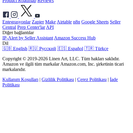
Product Roadmap
Reviews
Entegrasyonlar
Zapier
Make
Airtable
n8n
Google Sheets
Seller
Central
Prep Center'lar
API
Diğer bağlantılar
IP-Alert by Seller Assistant
Amazon Success Hub
Dil
🇬🇧 English
🇷🇺 Русский
🇪🇸 Español
🇹🇷 Türkçe
Copyright © 2019-2026 Linen Art, LLC. Tüm hakları saklıdır.
Amazon ve ilgili tüm markalar Amazon.com, Inc. şirketinin ticari
markalarıdır.
Kullanım Koşulları
|
Gizlilik Politikası
|
Çerez Politikası
|
İade
Politikası