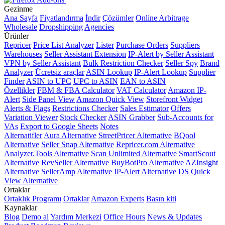
Gezinme
Ana Sayfa
Fiyatlandırma
İndir
Çözümler
Online Arbitrage
Wholesale
Dropshipping
Agencies
Ürünler
Repricer
Price List Analyzer
Lister
Purchase Orders
Suppliers
Warehouses
Seller Assistant Extension
IP-Alert by Seller Assistant
VPN by Seller Assistant
Bulk Restriction Checker
Seller Spy
Brand
Analyzer
Ücretsiz araçlar
ASIN Lookup
IP-Alert Lookup
Supplier
Finder
ASIN to UPC
UPC to ASIN
EAN to ASIN
Özellikler
FBM & FBA Calculator
VAT Calculator
Amazon IP-
Alert
Side Panel View
Amazon Quick View
Storefront Widget
Alerts & Flags
Restrictions Checker
Sales Estimator
Offers
Variation Viewer
Stock Checker
ASIN Grabber
Sub-Accounts for
VAs
Export to Google Sheets
Notes
Alternatifler
Aura Alternative
StreetPricer Alternative
BQool
Alternative
Seller Snap Alternative
Repricer.com Alternative
Analyzer.Tools Alternative
Scan Unlimited Alternative
SmartScout
Alternative
RevSeller Alternative
BuyBotPro Alternative
AZInsight
Alternative
SellerAmp Alternative
IP-Alert Alternative
DS Quick
View Alternative
Ortaklar
Ortaklık Programı
Ortaklar
Amazon Experts
Basın kiti
Kaynaklar
Blog
Demo al
Yardım Merkezi
Office Hours
News & Updates