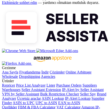
Ekibimizle sohbet edin
— yardımcı olmaktan mutluluk duyarız.
Gezinme
Ana Sayfa
Fiyatlandırma
İndir
Çözümler
Online Arbitrage
Wholesale
Dropshipping
Agencies
Ürünler
Repricer
Price List Analyzer
Lister
Purchase Orders
Suppliers
Warehouses
Seller Assistant Extension
IP-Alert by Seller Assistant
VPN by Seller Assistant
Bulk Restriction Checker
Seller Spy
Brand
Analyzer
Ücretsiz araçlar
ASIN Lookup
IP-Alert Lookup
Supplier
Finder
ASIN to UPC
UPC to ASIN
EAN to ASIN
Özellikler
FBM & FBA Calculator
VAT Calculator
Amazon IP-