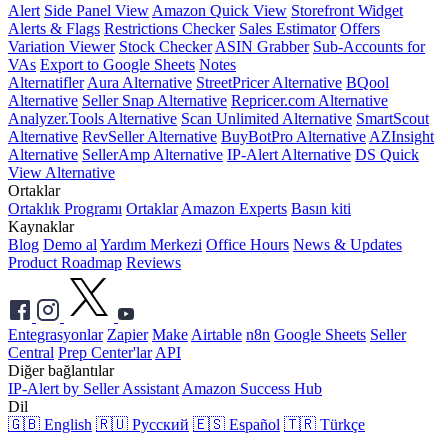
Alert
Side Panel View
Amazon Quick View
Storefront Widget
Alerts & Flags
Restrictions Checker
Sales Estimator
Offers
Variation Viewer
Stock Checker
ASIN Grabber
Sub-Accounts for
VAs
Export to Google Sheets
Notes
Alternatifler
Aura Alternative
StreetPricer Alternative
BQool
Alternative
Seller Snap Alternative
Repricer.com Alternative
Analyzer.Tools Alternative
Scan Unlimited Alternative
SmartScout
Alternative
RevSeller Alternative
BuyBotPro Alternative
AZInsight
Alternative
SellerAmp Alternative
IP-Alert Alternative
DS Quick
View Alternative
Ortaklar
Ortaklık Programı
Ortaklar
Amazon Experts
Basın kiti
Kaynaklar
Blog
Demo al
Yardım Merkezi
Office Hours
News & Updates
Product Roadmap
Reviews
Entegrasyonlar
Zapier
Make
Airtable
n8n
Google Sheets
Seller
Central
Prep Center'lar
API
Diğer bağlantılar
IP-Alert by Seller Assistant
Amazon Success Hub
Dil
🇬🇧 English
🇷🇺 Русский
🇪🇸 Español
🇹🇷 Türkçe