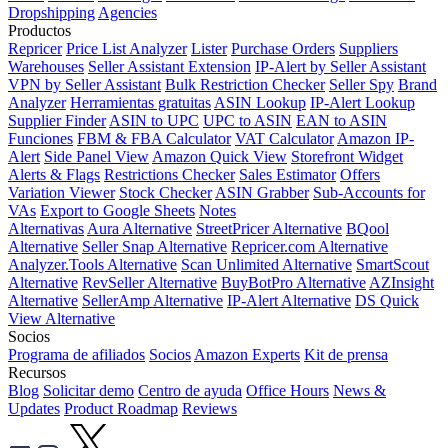
Dropshipping
Agencies
Productos
Repricer
Price List Analyzer
Lister
Purchase Orders
Suppliers
Warehouses
Seller Assistant Extension
IP-Alert by Seller Assistant
VPN by Seller Assistant
Bulk Restriction Checker
Seller Spy
Brand
Analyzer
Herramientas gratuitas
ASIN Lookup
IP-Alert Lookup
Supplier Finder
ASIN to UPC
UPC to ASIN
EAN to ASIN
Funciones
FBM & FBA Calculator
VAT Calculator
Amazon IP-
Alert
Side Panel View
Amazon Quick View
Storefront Widget
Alerts & Flags
Restrictions Checker
Sales Estimator
Offers
Variation Viewer
Stock Checker
ASIN Grabber
Sub-Accounts for
VAs
Export to Google Sheets
Notes
Alternativas
Aura Alternative
StreetPricer Alternative
BQool
Alternative
Seller Snap Alternative
Repricer.com Alternative
Analyzer.Tools Alternative
Scan Unlimited Alternative
SmartScout
Alternative
RevSeller Alternative
BuyBotPro Alternative
AZInsight
Alternative
SellerAmp Alternative
IP-Alert Alternative
DS Quick
View Alternative
Socios
Programa de afiliados
Socios
Amazon Experts
Kit de prensa
Recursos
Blog
Solicitar demo
Centro de ayuda
Office Hours
News &
Updates
Product Roadmap
Reviews