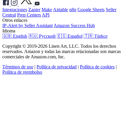
Integraciones
Zapier
Make
Airtable
n8n
Google Sheets
Seller
Central
Prep Centers
API
Otros enlaces
IP-Alert by Seller Assistant
Amazon Success Hub
Idioma
🇬🇧 English
🇷🇺 Русский
🇪🇸 Español
🇹🇷 Türkçe
Copyright © 2019-2026 Linen Art, LLC. Todos los derechos
reservados. Amazon y todas las marcas relacionadas son marcas
comerciales de Amazon.com, Inc.
Términos de uso
|
Política de privacidad
|
Política de cookies
|
Política de reembolso