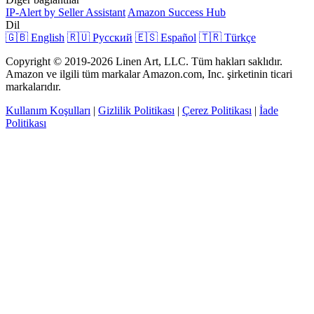
IP-Alert by Seller Assistant
Amazon Success Hub
Dil
🇬🇧 English
🇷🇺 Русский
🇪🇸 Español
🇹🇷 Türkçe
Copyright © 2019-2026 Linen Art, LLC. Tüm hakları saklıdır.
Amazon ve ilgili tüm markalar Amazon.com, Inc. şirketinin ticari
markalarıdır.
Kullanım Koşulları
|
Gizlilik Politikası
|
Çerez Politikası
|
İade
Politikası