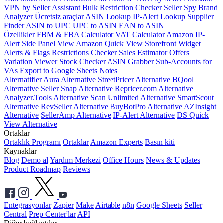
VPN by Seller Assistant
Bulk Restriction Checker
Seller Spy
Brand
Analyzer
Ücretsiz araçlar
ASIN Lookup
IP-Alert Lookup
Supplier
Finder
ASIN to UPC
UPC to ASIN
EAN to ASIN
Özellikler
FBM & FBA Calculator
VAT Calculator
Amazon IP-
Alert
Side Panel View
Amazon Quick View
Storefront Widget
Alerts & Flags
Restrictions Checker
Sales Estimator
Offers
Variation Viewer
Stock Checker
ASIN Grabber
Sub-Accounts for
VAs
Export to Google Sheets
Notes
Alternatifler
Aura Alternative
StreetPricer Alternative
BQool
Alternative
Seller Snap Alternative
Repricer.com Alternative
Analyzer.Tools Alternative
Scan Unlimited Alternative
SmartScout
Alternative
RevSeller Alternative
BuyBotPro Alternative
AZInsight
Alternative
SellerAmp Alternative
IP-Alert Alternative
DS Quick
View Alternative
Ortaklar
Ortaklık Programı
Ortaklar
Amazon Experts
Basın kiti
Kaynaklar
Blog
Demo al
Yardım Merkezi
Office Hours
News & Updates
Product Roadmap
Reviews
Entegrasyonlar
Zapier
Make
Airtable
n8n
Google Sheets
Seller
Central
Prep Center'lar
API
Diğer bağlantılar