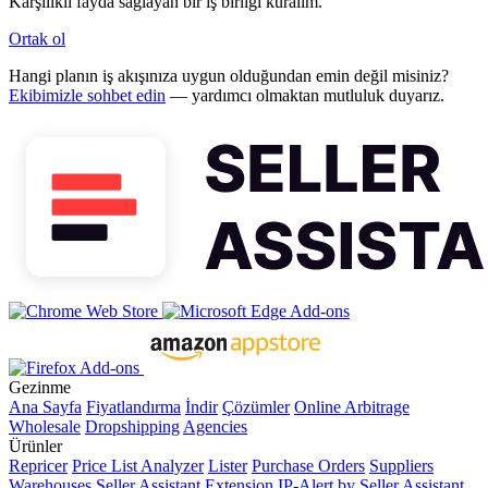
Karşılıklı fayda sağlayan bir iş birliği kuralım.
Ortak ol
Hangi planın iş akışınıza uygun olduğundan emin değil misiniz?
Ekibimizle sohbet edin
— yardımcı olmaktan mutluluk duyarız.
Gezinme
Ana Sayfa
Fiyatlandırma
İndir
Çözümler
Online Arbitrage
Wholesale
Dropshipping
Agencies
Ürünler
Repricer
Price List Analyzer
Lister
Purchase Orders
Suppliers
Warehouses
Seller Assistant Extension
IP-Alert by Seller Assistant