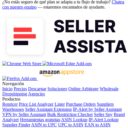
¿No estás seguro de qué plan se adapta a tu flujo de trabajo?
Chatea
con nuestro equipo
— estaremos encantados de ayudarte.
Navegación
Inicio
Precios
Descargar
Soluciones
Online Arbitrage
Wholesale
Dropshipping
Agencies
Productos
Repricer
Price List Analyzer
Lister
Purchase Orders
Suppliers
Warehouses
Seller Assistant Extension
IP-Alert by Seller Assistant
VPN by Seller Assistant
Bulk Restriction Checker
Seller Spy
Brand
Analyzer
Herramientas gratuitas
ASIN Lookup
IP-Alert Lookup
Supplier Finder
ASIN to UPC
UPC to ASIN
EAN to ASIN