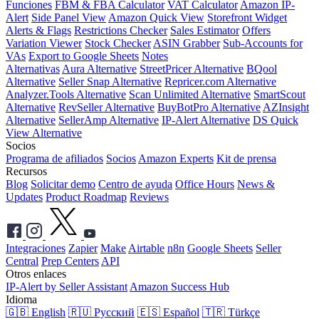
Funciones
FBM & FBA Calculator
VAT Calculator
Amazon IP-
Alert
Side Panel View
Amazon Quick View
Storefront Widget
Alerts & Flags
Restrictions Checker
Sales Estimator
Offers
Variation Viewer
Stock Checker
ASIN Grabber
Sub-Accounts for
VAs
Export to Google Sheets
Notes
Alternativas
Aura Alternative
StreetPricer Alternative
BQool
Alternative
Seller Snap Alternative
Repricer.com Alternative
Analyzer.Tools Alternative
Scan Unlimited Alternative
SmartScout
Alternative
RevSeller Alternative
BuyBotPro Alternative
AZInsight
Alternative
SellerAmp Alternative
IP-Alert Alternative
DS Quick
View Alternative
Socios
Programa de afiliados
Socios
Amazon Experts
Kit de prensa
Recursos
Blog
Solicitar demo
Centro de ayuda
Office Hours
News &
Updates
Product Roadmap
Reviews
Integraciones
Zapier
Make
Airtable
n8n
Google Sheets
Seller
Central
Prep Centers
API
Otros enlaces
IP-Alert by Seller Assistant
Amazon Success Hub
Idioma
🇬🇧 English
🇷🇺 Русский
🇪🇸 Español
🇹🇷 Türkçe