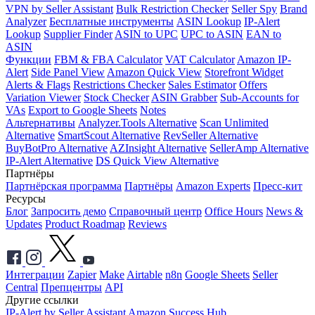
VPN by Seller Assistant
Bulk Restriction Checker
Seller Spy
Brand
Analyzer
Бесплатные инструменты
ASIN Lookup
IP-Alert
Lookup
Supplier Finder
ASIN to UPC
UPC to ASIN
EAN to
ASIN
Функции
FBM & FBA Calculator
VAT Calculator
Amazon IP-
Alert
Side Panel View
Amazon Quick View
Storefront Widget
Alerts & Flags
Restrictions Checker
Sales Estimator
Offers
Variation Viewer
Stock Checker
ASIN Grabber
Sub-Accounts for
VAs
Export to Google Sheets
Notes
Альтернативы
Analyzer.Tools Alternative
Scan Unlimited
Alternative
SmartScout Alternative
RevSeller Alternative
BuyBotPro Alternative
AZInsight Alternative
SellerAmp Alternative
IP-Alert Alternative
DS Quick View Alternative
Партнёры
Партнёрская программа
Партнёры
Amazon Experts
Пресс-кит
Ресурсы
Блог
Запросить демо
Справочный центр
Office Hours
News &
Updates
Product Roadmap
Reviews
Интеграции
Zapier
Make
Airtable
n8n
Google Sheets
Seller
Central
Препцентры
API
Другие ссылки
IP-Alert by Seller Assistant
Amazon Success Hub