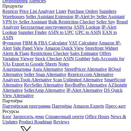
Dropshipping
Agencies
Продукты
Repricer
Price List Analyzer
Lister
Purchase Orders
Suppliers
Warehouses
Seller Assistant Extension
IP-Alert by Seller Assistant
VPN by Seller Assistant
Bulk Restriction Checker
Seller Spy
Brand
Analyzer
Бесплатные инструменты
ASIN Lookup
IP-Alert
Lookup
Supplier Finder
ASIN to UPC
UPC to ASIN
EAN to
ASIN
Функции
FBM & FBA Calculator
VAT Calculator
Amazon IP-
Alert
Side Panel View
Amazon Quick View
Storefront Widget
Alerts & Flags
Restrictions Checker
Sales Estimator
Offers
Variation Viewer
Stock Checker
ASIN Grabber
Sub-Accounts for
VAs
Export to Google Sheets
Notes
Альтернативы
Aura Alternative
StreetPricer Alternative
BQool
Alternative
Seller Snap Alternative
Repricer.com Alternative
Analyzer.Tools Alternative
Scan Unlimited Alternative
SmartScout
Alternative
RevSeller Alternative
BuyBotPro Alternative
AZInsight
Alternative
SellerAmp Alternative
IP-Alert Alternative
DS Quick
View Alternative
Партнёры
Партнёрская программа
Партнёры
Amazon Experts
Пресс-кит
Ресурсы
Блог
Запросить демо
Справочный центр
Office Hours
News &
Updates
Product Roadmap
Reviews