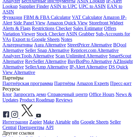
Analyzer
Бесплатные инструменты
ASIN Lookup
IP-Alert
Lookup
Supplier Finder
ASIN to UPC
UPC to ASIN
EAN to
ASIN
Функции
FBM & FBA Calculator
VAT Calculator
Amazon IP-
Alert
Side Panel View
Amazon Quick View
Storefront Widget
Alerts & Flags
Restrictions Checker
Sales Estimator
Offers
Variation Viewer
Stock Checker
ASIN Grabber
Sub-Accounts for
VAs
Export to Google Sheets
Notes
Альтернативы
Aura Alternative
StreetPricer Alternative
BQool
Alternative
Seller Snap Alternative
Repricer.com Alternative
Analyzer.Tools Alternative
Scan Unlimited Alternative
SmartScout
Alternative
RevSeller Alternative
BuyBotPro Alternative
AZInsight
Alternative
SellerAmp Alternative
IP-Alert Alternative
DS Quick
View Alternative
Партнёры
Партнёрская программа
Партнёры
Amazon Experts
Пресс-кит
Ресурсы
Блог
Запросить демо
Справочный центр
Office Hours
News &
Updates
Product Roadmap
Reviews
Интеграции
Zapier
Make
Airtable
n8n
Google Sheets
Seller
Central
Препцентры
API
Другие ссылки