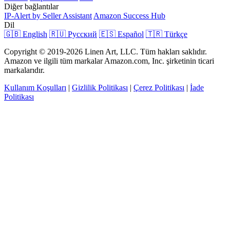
Diğer bağlantılar
IP-Alert by Seller Assistant
Amazon Success Hub
Dil
🇬🇧 English
🇷🇺 Русский
🇪🇸 Español
🇹🇷 Türkçe
Copyright © 2019-2026 Linen Art, LLC. Tüm hakları saklıdır.
Amazon ve ilgili tüm markalar Amazon.com, Inc. şirketinin ticari
markalarıdır.
Kullanım Koşulları
|
Gizlilik Politikası
|
Çerez Politikası
|
İade
Politikası