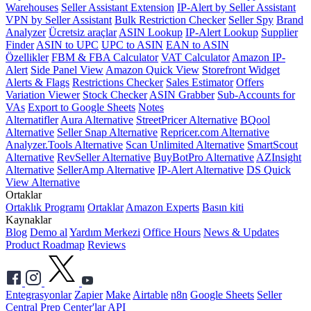
Warehouses
Seller Assistant Extension
IP-Alert by Seller Assistant
VPN by Seller Assistant
Bulk Restriction Checker
Seller Spy
Brand
Analyzer
Ücretsiz araçlar
ASIN Lookup
IP-Alert Lookup
Supplier
Finder
ASIN to UPC
UPC to ASIN
EAN to ASIN
Özellikler
FBM & FBA Calculator
VAT Calculator
Amazon IP-
Alert
Side Panel View
Amazon Quick View
Storefront Widget
Alerts & Flags
Restrictions Checker
Sales Estimator
Offers
Variation Viewer
Stock Checker
ASIN Grabber
Sub-Accounts for
VAs
Export to Google Sheets
Notes
Alternatifler
Aura Alternative
StreetPricer Alternative
BQool
Alternative
Seller Snap Alternative
Repricer.com Alternative
Analyzer.Tools Alternative
Scan Unlimited Alternative
SmartScout
Alternative
RevSeller Alternative
BuyBotPro Alternative
AZInsight
Alternative
SellerAmp Alternative
IP-Alert Alternative
DS Quick
View Alternative
Ortaklar
Ortaklık Programı
Ortaklar
Amazon Experts
Basın kiti
Kaynaklar
Blog
Demo al
Yardım Merkezi
Office Hours
News & Updates
Product Roadmap
Reviews
Entegrasyonlar
Zapier
Make
Airtable
n8n
Google Sheets
Seller
Central
Prep Center'lar
API