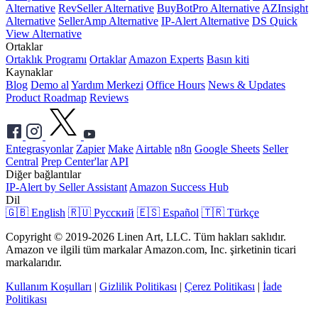
Alternative
RevSeller Alternative
BuyBotPro Alternative
AZInsight
Alternative
SellerAmp Alternative
IP-Alert Alternative
DS Quick
View Alternative
Ortaklar
Ortaklık Programı
Ortaklar
Amazon Experts
Basın kiti
Kaynaklar
Blog
Demo al
Yardım Merkezi
Office Hours
News & Updates
Product Roadmap
Reviews
Entegrasyonlar
Zapier
Make
Airtable
n8n
Google Sheets
Seller
Central
Prep Center'lar
API
Diğer bağlantılar
IP-Alert by Seller Assistant
Amazon Success Hub
Dil
🇬🇧 English
🇷🇺 Русский
🇪🇸 Español
🇹🇷 Türkçe
Copyright © 2019-2026 Linen Art, LLC. Tüm hakları saklıdır.
Amazon ve ilgili tüm markalar Amazon.com, Inc. şirketinin ticari
markalarıdır.
Kullanım Koşulları
|
Gizlilik Politikası
|
Çerez Politikası
|
İade
Politikası