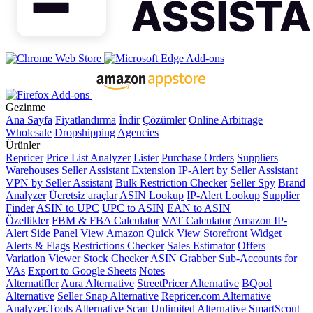
Gezinme
Ana Sayfa
Fiyatlandırma
İndir
Çözümler
Online Arbitrage
Wholesale
Dropshipping
Agencies
Ürünler
Repricer
Price List Analyzer
Lister
Purchase Orders
Suppliers
Warehouses
Seller Assistant Extension
IP-Alert by Seller Assistant
VPN by Seller Assistant
Bulk Restriction Checker
Seller Spy
Brand
Analyzer
Ücretsiz araçlar
ASIN Lookup
IP-Alert Lookup
Supplier
Finder
ASIN to UPC
UPC to ASIN
EAN to ASIN
Özellikler
FBM & FBA Calculator
VAT Calculator
Amazon IP-
Alert
Side Panel View
Amazon Quick View
Storefront Widget
Alerts & Flags
Restrictions Checker
Sales Estimator
Offers
Variation Viewer
Stock Checker
ASIN Grabber
Sub-Accounts for
VAs
Export to Google Sheets
Notes
Alternatifler
Aura Alternative
StreetPricer Alternative
BQool
Alternative
Seller Snap Alternative
Repricer.com Alternative
Analyzer.Tools Alternative
Scan Unlimited Alternative
SmartScout