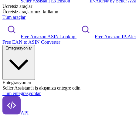
Seller Assistant Extension
IP-Alert® by Seller Ass
Ücretsiz araçlar
Ücretsiz araçlarımızı kullanın
Tüm araçlar
Free Amazon ASIN Lookup
Free Amazon IP-Ale
Free EAN to ASIN Converter
Entegrasyonlar
Entegrasyonlar
Seller Assistant'ı iş akışınıza entegre edin
Tüm entegrasyonlar
API