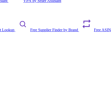
istant
VPN by Seller Assistant
rt Lookup
Free Supplier Finder by Brand
Free ASIN