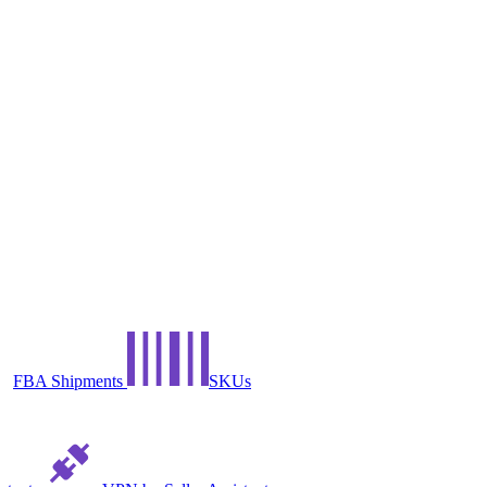
FBA Shipments
SKUs