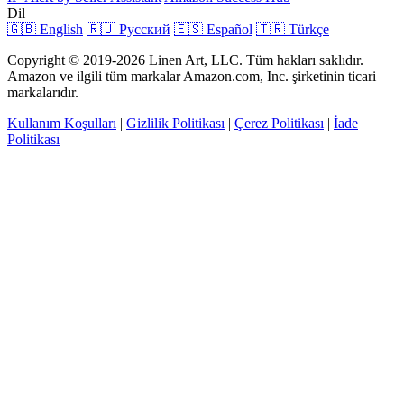
Dil
🇬🇧 English
🇷🇺 Русский
🇪🇸 Español
🇹🇷 Türkçe
Copyright © 2019-2026 Linen Art, LLC. Tüm hakları saklıdır.
Amazon ve ilgili tüm markalar Amazon.com, Inc. şirketinin ticari
markalarıdır.
Kullanım Koşulları
|
Gizlilik Politikası
|
Çerez Politikası
|
İade
Politikası