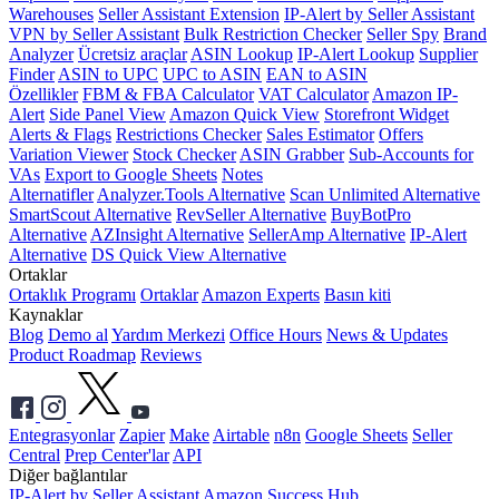
Warehouses
Seller Assistant Extension
IP-Alert by Seller Assistant
VPN by Seller Assistant
Bulk Restriction Checker
Seller Spy
Brand
Analyzer
Ücretsiz araçlar
ASIN Lookup
IP-Alert Lookup
Supplier
Finder
ASIN to UPC
UPC to ASIN
EAN to ASIN
Özellikler
FBM & FBA Calculator
VAT Calculator
Amazon IP-
Alert
Side Panel View
Amazon Quick View
Storefront Widget
Alerts & Flags
Restrictions Checker
Sales Estimator
Offers
Variation Viewer
Stock Checker
ASIN Grabber
Sub-Accounts for
VAs
Export to Google Sheets
Notes
Alternatifler
Analyzer.Tools Alternative
Scan Unlimited Alternative
SmartScout Alternative
RevSeller Alternative
BuyBotPro
Alternative
AZInsight Alternative
SellerAmp Alternative
IP-Alert
Alternative
DS Quick View Alternative
Ortaklar
Ortaklık Programı
Ortaklar
Amazon Experts
Basın kiti
Kaynaklar
Blog
Demo al
Yardım Merkezi
Office Hours
News & Updates
Product Roadmap
Reviews
Entegrasyonlar
Zapier
Make
Airtable
n8n
Google Sheets
Seller
Central
Prep Center'lar
API
Diğer bağlantılar
IP-Alert by Seller Assistant
Amazon Success Hub