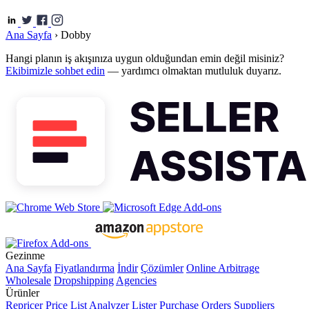
Ana Sayfa
›
Dobby
Hangi planın iş akışınıza uygun olduğundan emin değil misiniz?
Ekibimizle sohbet edin
— yardımcı olmaktan mutluluk duyarız.
Gezinme
Ana Sayfa
Fiyatlandırma
İndir
Çözümler
Online Arbitrage
Wholesale
Dropshipping
Agencies
Ürünler
Repricer
Price List Analyzer
Lister
Purchase Orders
Suppliers