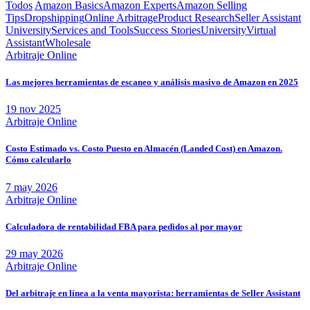
Todos
Amazon Basics
Amazon Experts
Amazon Selling
Tips
Dropshipping
Online Arbitrage
Product Research
Seller Assistant
University
Services and Tools
Success Stories
University
Virtual
Assistant
Wholesale
Arbitraje Online
Las mejores herramientas de escaneo y análisis masivo de Amazon en 2025
19 nov 2025
Arbitraje Online
Costo Estimado vs. Costo Puesto en Almacén (Landed Cost) en Amazon.
Cómo calcularlo
7 may 2026
Arbitraje Online
Calculadora de rentabilidad FBA para pedidos al por mayor
29 may 2026
Arbitraje Online
Del arbitraje en línea a la venta mayorista: herramientas de Seller Assistant