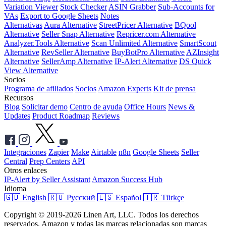
Variation Viewer
Stock Checker
ASIN Grabber
Sub-Accounts for
VAs
Export to Google Sheets
Notes
Alternativas
Aura Alternative
StreetPricer Alternative
BQool
Alternative
Seller Snap Alternative
Repricer.com Alternative
Analyzer.Tools Alternative
Scan Unlimited Alternative
SmartScout
Alternative
RevSeller Alternative
BuyBotPro Alternative
AZInsight
Alternative
SellerAmp Alternative
IP-Alert Alternative
DS Quick
View Alternative
Socios
Programa de afiliados
Socios
Amazon Experts
Kit de prensa
Recursos
Blog
Solicitar demo
Centro de ayuda
Office Hours
News &
Updates
Product Roadmap
Reviews
Integraciones
Zapier
Make
Airtable
n8n
Google Sheets
Seller
Central
Prep Centers
API
Otros enlaces
IP-Alert by Seller Assistant
Amazon Success Hub
Idioma
🇬🇧 English
🇷🇺 Русский
🇪🇸 Español
🇹🇷 Türkçe
Copyright © 2019-2026 Linen Art, LLC. Todos los derechos
reservados. Amazon y todas las marcas relacionadas son marcas