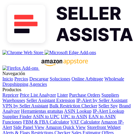
Navegación
Inicio
Precios
Descargar
Soluciones
Online Arbitrage
Wholesale
Dropshipping
Agencies
Productos
Repricer
Price List Analyzer
Lister
Purchase Orders
Suppliers
Warehouses
Seller Assistant Extension
IP-Alert by Seller Assistant
VPN by Seller Assistant
Bulk Restriction Checker
Seller Spy
Brand
Analyzer
Herramientas gratuitas
ASIN Lookup
IP-Alert Lookup
Supplier Finder
ASIN to UPC
UPC to ASIN
EAN to ASIN
Funciones
FBM & FBA Calculator
VAT Calculator
Amazon IP-
Alert
Side Panel View
Amazon Quick View
Storefront Widget
Alerts & Flags
Restrictions Checker
Sales Estimator
Offers